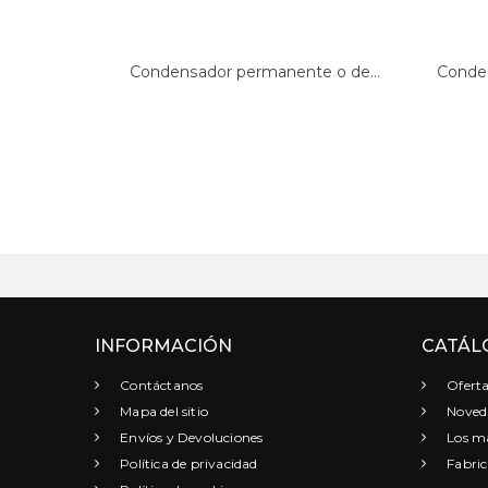
Condensador permanente o de...
Conden
INFORMACIÓN
CATÁL
Contáctanos
Oferta
Mapa del sitio
Noved
Envíos y Devoluciones
Los má
Política de privacidad
Fabric