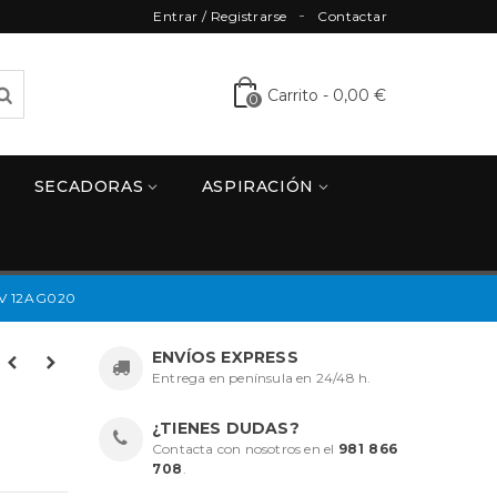
Entrar / Registrarse
Contactar
Carrito
-
0,00 €
0
SECADORAS
ASPIRACIÓN
V 12AG020
ENVÍOS EXPRESS
Entrega en península en 24/48 h.
¿TIENES DUDAS?
Contacta con nosotros en el
981 866
708
.