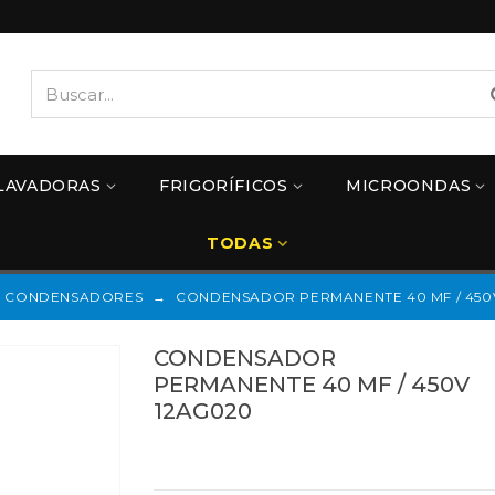
LAVADORAS
FRIGORÍFICOS
MICROONDAS
TODAS
CONDENSADORES
→
CONDENSADOR PERMANENTE 40 MF / 450
CONDENSADOR
PERMANENTE 40 MF / 450V
12AG020
Referencias:
12AG020
12AG020