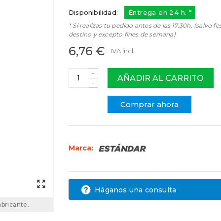
Disponibilidad:
Entrega en 24 h. *
* Si realizas tu pedido antes de las 17:30h. (salvo fe
destino y excepto fines de semana)
6,76 €
IVA incl.
+
AÑADIR AL CARRITO
-
Comprar ahora
Marca:
Háganos una consulta
abricante.