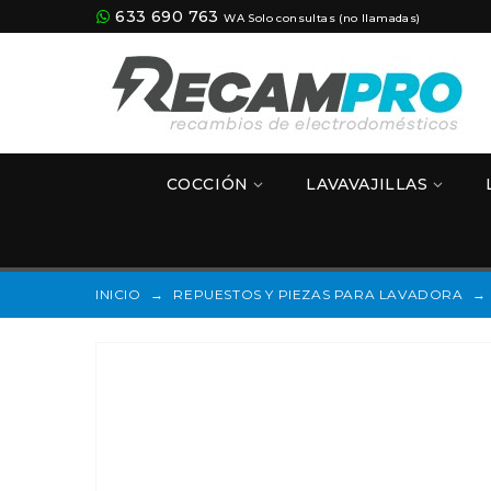
633 690 763
WA Solo consultas (no llamadas)
COCCIÓN
LAVAVAJILLAS
INICIO
→
REPUESTOS Y PIEZAS PARA LAVADORA
→