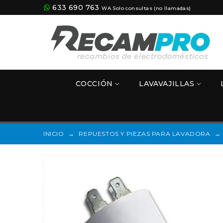
633 690 763
WA Solo consultas (no llamadas)
COCCIÓN
LAVAVAJILLAS
INICIO
→
REPUESTOS Y PIEZAS PARA LAVADORA
→