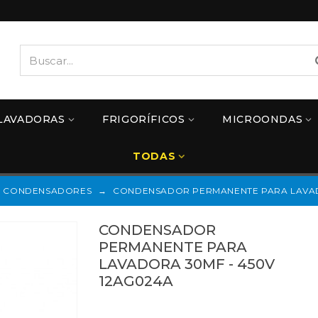
LAVADORAS
FRIGORÍFICOS
MICROONDAS
TODAS
CONDENSADORES
→
CONDENSADOR PERMANENTE PARA LAVADO
CONDENSADOR
PERMANENTE PARA
LAVADORA 30MF - 450V
12AG024A
Referencias:
12AG024A