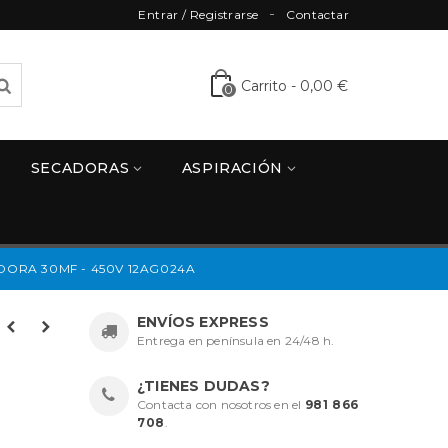
Entrar / Registrarse
Contactar
Carrito
-
0,00 €
0
SECADORAS
ASPIRACIÓN
RA 30MF - 450V 12AG024A
ENVÍOS EXPRESS
Entrega en península en 24/48 h.
¿TIENES DUDAS?
Contacta con nosotros en el
981 866
708
.