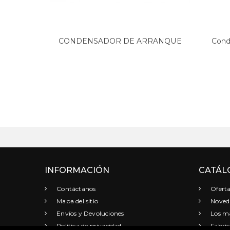
CONDENSADOR DE ARRANQUE
Cond
4µF-450V...
INFORMACIÓN
CATÁL
Contáctanos
Oferta
Mapa del sitio
Noved
Envíos y Devoluciones
Los má
Política de privacidad
Fabric