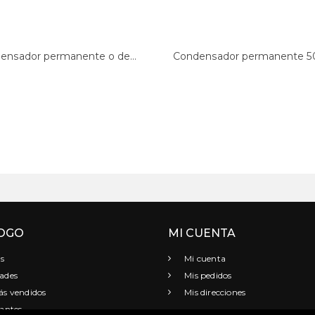
ensador permanente o de...
Condensador permanente 50 
OGO
MI CUENTA
s
Mi cuenta
ades
Mis pedidos
s vendidos
Mis direcciones
antes