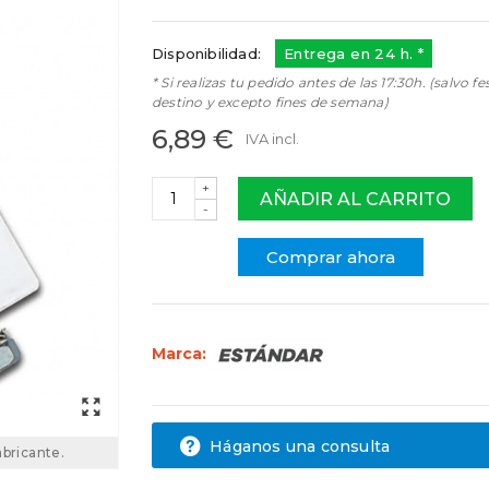
12AG024
Disponibilidad:
Entrega en 24 h. *
* Si realizas tu pedido antes de las 17:30h. (salvo fe
destino y excepto fines de semana)
6,89 €
IVA incl.
+
AÑADIR AL CARRITO
-
Comprar ahora
Marca:
Háganos una consulta
abricante.