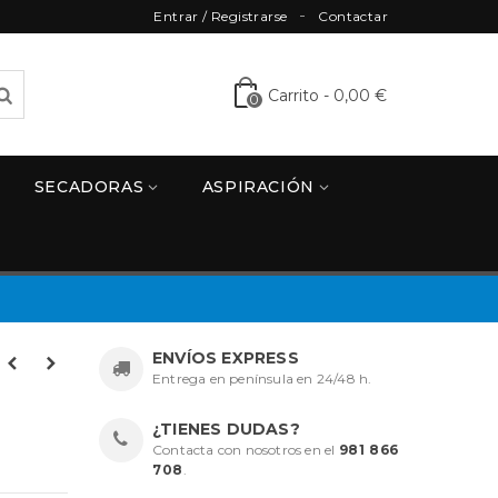
Entrar / Registrarse
Contactar
Carrito
-
0,00 €
0
SECADORAS
ASPIRACIÓN
ENVÍOS EXPRESS
Entrega en península en 24/48 h.
¿TIENES DUDAS?
Contacta con nosotros en el
981 866
708
.