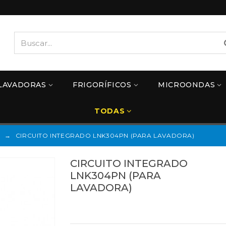
LAVADORAS
FRIGORÍFICOS
MICROONDAS
TODAS
S
→
CIRCUITO INTEGRADO LNK304PN (PARA LAVADORA)
CIRCUITO INTEGRADO
LNK304PN (PARA
LAVADORA)
Referencias:
LNK304PN
LNK304PN