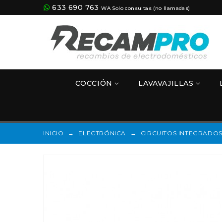
633 690 763
WA Solo consultas (no llamadas)
COCCIÓN
LAVAVAJILLAS
INICIO
→
ELECTRÓNICA
→
CIRCUITOS INTEGRADO