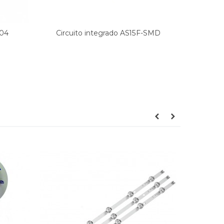
604
Circuito integrado AS15F-SMD
Circ