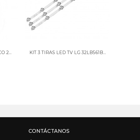
 2...
KIT 3 TIRAS LED TV LG 32LB561B...
Circu
CONTÁCTANOS