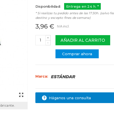
Disponibilidad:
Entrega en 24 h. *
* Si realizas tu pedido antes de las 17:30h. (salvo fe
destino y excepto fines de semana)
3,96 €
IVA incl.
+
AÑADIR AL CARRITO
-
Comprar ahora
Marca:
Háganos una consulta
abricante.