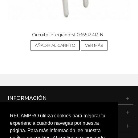
Circuito integrado 5L0365R 4PIN...
AÑADIR AL CARRITO
VER MÁS
INFORMACIÓN
CATÁLOGO
RECAMPRO utiliza cookies para mejorar tu
experiencia cuando navegas por nuestra
MI CUENTA
página. Para más información lee nuestra
política de cookies. Al continuar navegando