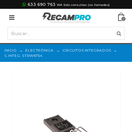
633 690 763
WA Solo consultas (no llamadas)
0
INICIO
→
ELECTRÓNICA
→
CIRCUITOS INTEGRADOS
→
C.INTEG. STRW6754