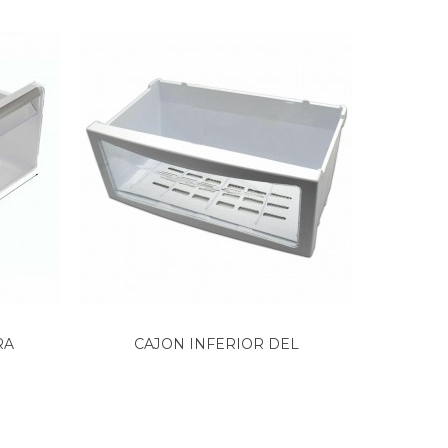
RA
CAJON INFERIOR DEL
C
CONGELADOR...