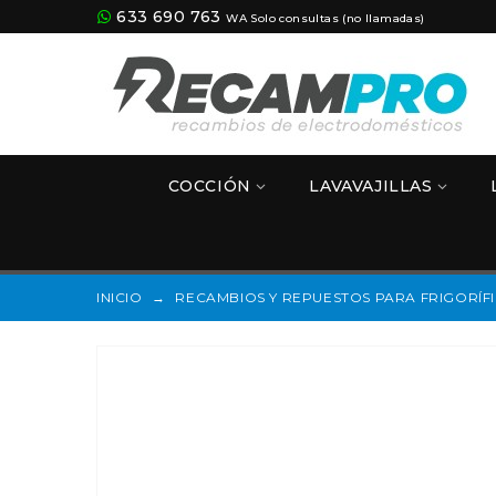
633 690 763
WA Solo consultas (no llamadas)
COCCIÓN
LAVAVAJILLAS
INICIO
→
RECAMBIOS Y REPUESTOS PARA FRIGORÍF