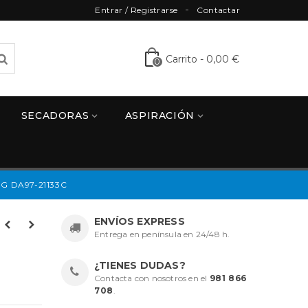
Entrar / Registrarse
Contactar
Carrito
-
0,00 €
0
SECADORAS
ASPIRACIÓN
G DA97-21133C
ENVÍOS EXPRESS
Entrega en península en 24/48 h.
¿TIENES DUDAS?
Contacta con nosotros en el
981 866
708
.