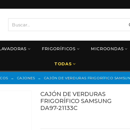
LAVADORAS
FRIGORÍFICOS
MICROONDAS
TODAS
ICOS
→
CAJONES
→
CAJÓN DE VERDURAS FRIGORÍFICO SAMSUN
CAJÓN DE VERDURAS
FRIGORÍFICO SAMSUNG
DA97-21133C
Referencias:
DA97-21133C
DA97-21133C