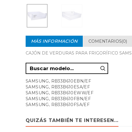
MÁS INFORMACIÓN
COMENTARIOS(0)
CAJÓN DE VERDURAS PARA FRIGORÍFICO SAMSUNG
SAMSUNG, RB33B610EBN/EF
SAMSUNG, RB33B610ESA/EF
SAMSUNG, RB33B610EWW/EF
SAMSUNG, RB33B610FBN/EF
SAMSUNG, RB33B610FSA/EF
SAMSUNG, RB33B610FWW/EF
SAMSUNG, RB33B612EBN/EF
QUIZÁS TAMBIÉN TE INTERESEN...
SAMSUNG, RB33B612ESA/EF
SAMSUNG, RB33B612EWW/EF