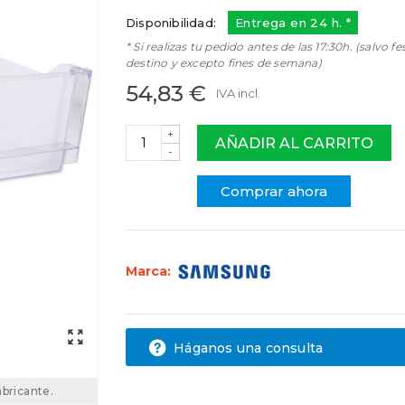
Disponibilidad:
Entrega en 24 h. *
* Si realizas tu pedido antes de las 17:30h. (salvo fe
destino y excepto fines de semana)
54,83 €
IVA incl.
+
AÑADIR AL CARRITO
-
Comprar ahora
Marca:
Háganos una consulta
abricante.