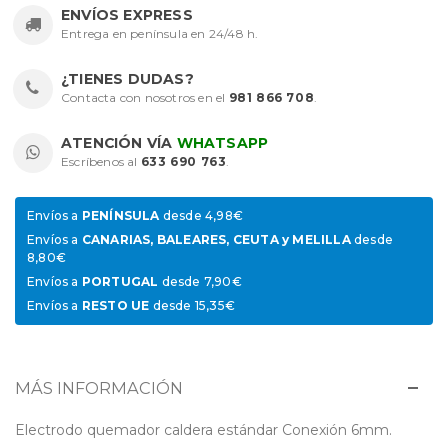
ENVÍOS EXPRESS
Entrega en península en 24/48 h.
¿TIENES DUDAS?
Contacta con nosotros en el
981 866 708
.
ATENCIÓN VÍA
WHATSAPP
Escríbenos al
633 690 763
.
Envíos a
PENÍNSULA
desde 4,98€
Envíos a
CANARIAS, BALEARES, CEUTA y MELILLA
desde
8,80€
Envíos a
PORTUGAL
desde 7,90€
Envíos a
RESTO UE
desde 15,35€
MÁS INFORMACIÓN
Electrodo quemador caldera estándar Conexión 6mm.