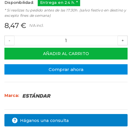
Disponibilidad:
Entrega en 24 h. *
* Si realizas tu pedido antes de las 17:30h. (salvo festivo en destino y
excepto fines de semana)
8,47 €
IVA incl.
-
+
AÑADIR AL CARRITO
Comprar ahora
Marca:
Háganos una consulta