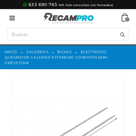
633 690 763
WA Solo consultas (no llamadas)
0
INICIO
→
CALDERAS
→
BUJIAS
→
ELECTRODO
QUEMADOR CALDERA ESTÁNDAR CONEXIÓN 6MM.
DRELESTAN