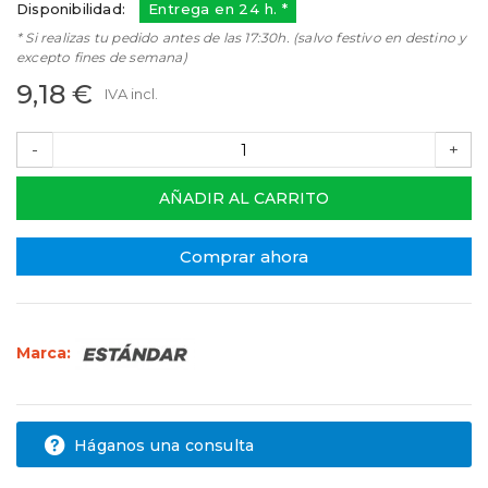
Disponibilidad:
Entrega en 24 h. *
* Si realizas tu pedido antes de las 17:30h. (salvo festivo en destino y
excepto fines de semana)
9,18 €
IVA incl.
-
+
AÑADIR AL CARRITO
Comprar ahora
Marca:
Háganos una consulta