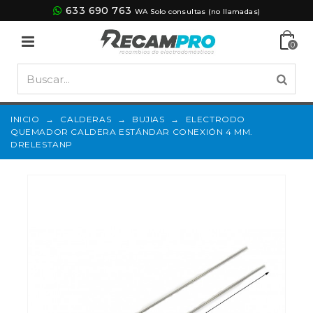
633 690 763
WA Solo consultas (no llamadas)
0
INICIO
→
CALDERAS
→
BUJIAS
→
ELECTRODO
QUEMADOR CALDERA ESTÁNDAR CONEXIÓN 4 MM.
DRELESTANP