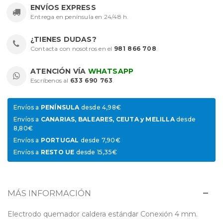
ENVÍOS EXPRESS
Entrega en península en 24/48 h.
¿TIENES DUDAS?
Contacta con nosotros en el
981 866 708
.
ATENCIÓN VÍA
WHATSAPP
Escríbenos al
633 690 763
.
Envíos a
PENÍNSULA
desde 4,98€
Envíos a
CANARIAS, BALEARES, CEUTA y MELILLA
desde
8,80€
Envíos a
PORTUGAL
desde 7,90€
Envíos a
RESTO UE
desde 15,35€
MÁS INFORMACIÓN
Electrodo quemador caldera estándar Conexión 4 mm.