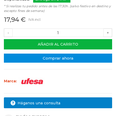
* Si realizas tu pedido antes de las 17:30h. (salvo festivo en destino y
excepto fines de semana)
17,94 €
IVA incl.
-
+
AÑADIR AL CARRITO
Comprar ahora
Marca:
Háganos una consulta