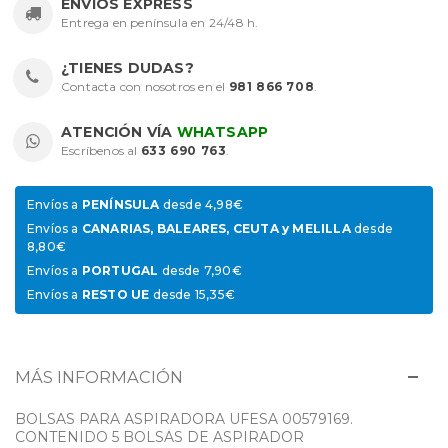
ENVÍOS EXPRESS
Entrega en península en 24/48 h.
¿TIENES DUDAS?
Contacta con nosotros en el
981 866 708
.
ATENCIÓN VÍA
WHATSAPP
Escríbenos al
633 690 763
.
Envíos a
PENÍNSULA
desde 4,98€
Envíos a
CANARIAS, BALEARES, CEUTA y MELILLA
desde
8,80€
Envíos a
PORTUGAL
desde 7,90€
Envíos a
RESTO UE
desde 15,35€
MÁS INFORMACIÓN
BOLSAS PARA ASPIRADORA UFESA 00579169.
CONTENIDO 5 BOLSAS DE ASPIRADOR