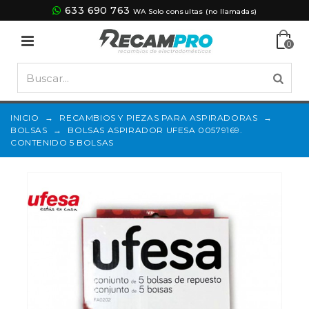
633 690 763
WA Solo consultas (no llamadas)
0
INICIO
→
RECAMBIOS Y PIEZAS PARA ASPIRADORAS
→
BOLSAS
→
BOLSAS ASPIRADOR UFESA 00579169.
CONTENIDO 5 BOLSAS