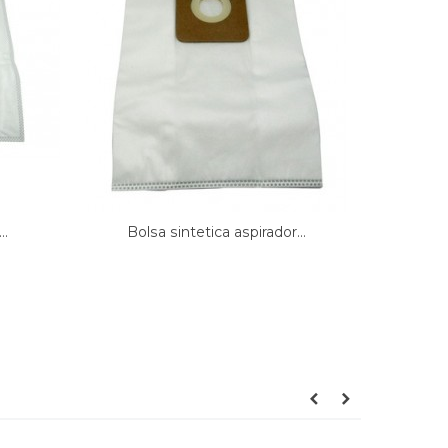
..
Bolsa sintetica aspirador...
Bolsa