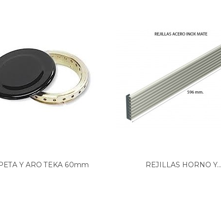
18
PETA Y ARO TEKA 60mm
REJILLAS HORNO Y..
44TK0038