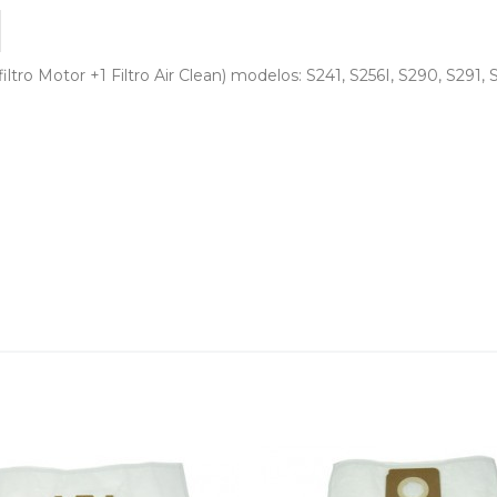
 filtro Motor +1 Filtro Air Clean) modelos: S241, S256I, S290, S291
212
S5181