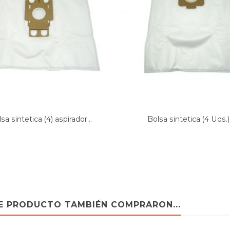
8
8
8
sa sintetica (4) aspirador...
Bolsa sintetica (4 Uds.).
538
1
181
TE PRODUCTO TAMBIÉN COMPRARON...