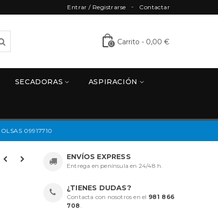
Entrar / Registrarse
Contactar
Carrito
-
0,00 €
0
SECADORAS
ASPIRACIÓN
OLSAS 09917710
ENVÍOS EXPRESS
Entrega en península en 24/48 h.
¿TIENES DUDAS?
Contacta con nosotros en el
981 866
708
.