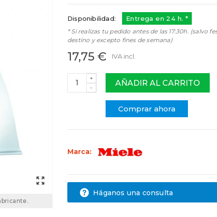
Disponibilidad:
Entrega en 24 h. *
* Si realizas tu pedido antes de las 17:30h. (salvo fe
destino y excepto fines de semana)
17,75 €
IVA incl.
+
AÑADIR AL CARRITO
-
Comprar ahora
Marca:
Háganos una consulta
abricante.