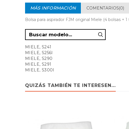
MÁS INFORMACIÓN
COMENTARIOS(0)
Bolsa para aspirador FJM original Miele (4 bolsas + 1
MIELE, S241
MIELE, S256I
MIELE, S290
MIELE, S291
MIELE, S300I
MIELE, S399
MIELE, S500
QUIZÁS TAMBIÉN TE INTERESEN...
MIELE, S578
MIELE, 111THANNIVERSARYGOLDBRONZMETS4
MIELE, 25ARISVERIGEMETALLICBLAUS334I
MIELE, 30ARISVERIGEKOPPARS512
MIELE, ACTIVEHEPABOURGOGNEROODMETAL
MIELE, ACTIVEHEPADELUXEKNBLS4780
MIELE, ACTIVEHEPADELUXEKNIGSBLAUS4781
MIELE, ACTIVEHEPADELUXEROYALS4780