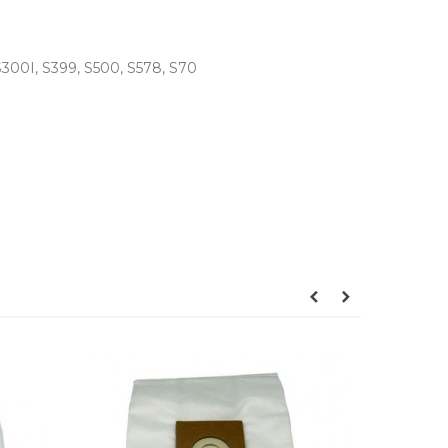
, S300I, S399, S500, S578, S70