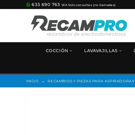
633 690 763
WA Solo consultas (no llamadas)
COCCIÓN
LAVAVAJILLAS
INICIO
→
RECAMBIOS Y PIEZAS PARA ASPIRADORAS