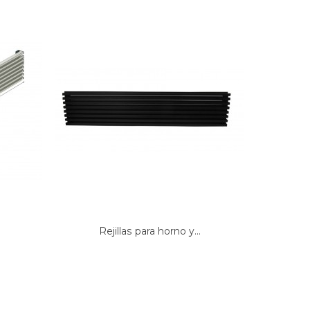
.
Rejillas para horno y...
TAPET