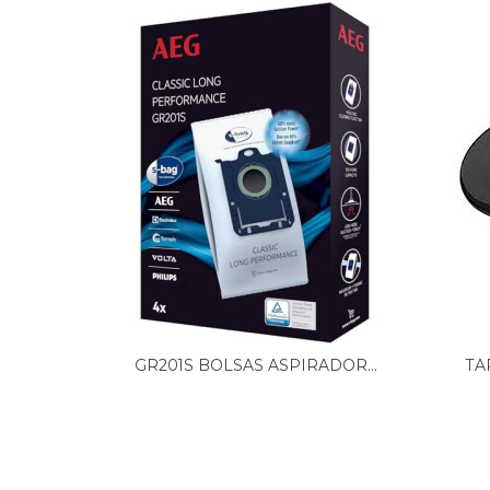
MIELE, ALLERVACHEPAPLUSMANGOROTS578
MIELE, ALLERVACSENSOR2000BRILLWEISSS7
MIELE, ALLERVACSENSORBRILLWEISSS718
MIELE, ALUMAGICALUSILBERS311I
MIELE, ALUMINIUMALUSILBERS548
MIELE, ALUMINIUMLIMITEDEDITIONS512
MIELE, AMBIENTEBLAUGRNS334I
MIELE, AMBIENTEPLUSBLAUGRNS534
MIELE, AMBIENTETIZIANROTMETALLICS334I
MIELE, AMBITIONSTAHLBLMETS772
MIELE, ANIVERSARIOLICHTGRAUS252I
MIELE, ANNIVERSARY100KARMINROTS251I
MIELE, ANNIVERSARY100KARMINROTS312I
MIELE, ANTARESMANGOROTS4210
MIELE, APOLLOINDISCHROTS4210
MIELE, ARGENTOGOLDBRONZEMETS712
MIELE, ARTICOINDIGOBLAUS511
GR201S BOLSAS ASPIRADOR...
TA
MIELE, ARTICOINDIGOBLAUS5111
MIELE, ARTICOINDIGOBLAUS544
MIELE, ARTICOPOLARICES4210
MIELE, ATHENABROMBEERROTS4282
MIELE, ATHENAMANGOROTS4280
MIELE, BABYCARE4000CHLICHTBLAUS4281