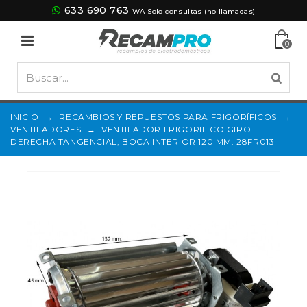
633 690 763
WA Solo consultas (no llamadas)
0
INICIO
→
RECAMBIOS Y REPUESTOS PARA FRIGORÍFICOS
→
VENTILADORES
→
VENTILADOR FRIGORIFICO GIRO
DERECHA TANGENCIAL, BOCA INTERIOR 120 MM. 28FR013