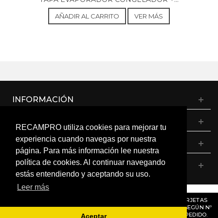
AÑADIR AL CARRITO
VER MÁS
INFORMACIÓN
CATÁLOGO
RECAMPRO utiliza cookies para mejorar tu
experiencia cuando navegas por nuestra
MI CUENTA
página. Para más información lee nuestra
política de cookies. Al continuar navegando
CONTÁCTANOS
estás entendiendo y aceptando su uso.
Leer más
© RECAMPRO. Todos los derechos reservados.
AVISO
: RECORDAMOS QUE MÓDULOS, PROGRAMADORES Y TARJETAS
ELECTRÓNICAS DENTRO DEL MISMO MODELO PUEDEN VARIAR SEGÚN Nº
DE SERIE O VERSIÓN. CONSÚLTANOS ANTES DE REALIZAR UN PEDIDO.
Aceptar