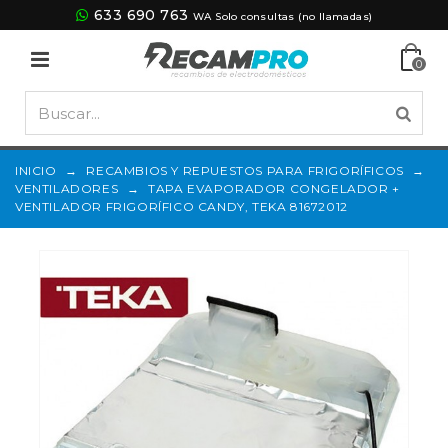
633 690 763
WA Solo consultas (no llamadas)
0
INICIO
→
RECAMBIOS Y REPUESTOS PARA FRIGORÍFICOS
→
VENTILADORES
→
TAPA EVAPORADOR CONGELADOR +
VENTILADOR FRIGORÍFICO CANDY, TEKA 81672012