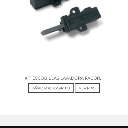
MIDEA, KG 5.30 ECO
MIDEA, KG 6.2
MIDEA, KG 6.2 WT
MIDEA, MB400A3
MIDEA, MDRB489FGE02O
MIDEA, MERB308FGD02
MIDEA, OKG 5.30 IX
MIDEA, OKG 6.20 XL-IX
NEVIR, NVR-4688 CTNFT
NIBELS, NF CCM-18 W
NIBELS, NF CCM-200 DIX
NIBELS, NF CCM-200 DW
NOBELTEK, NCN-295WA
NOBELTEK, NCN-295XA
KIT ESCOBILLAS LAVADORA FAGOR,...
OCEAN, OCC468IN2D
OCEAN, OCC468INED
AÑADIR AL CARRITO
VER MÁS
QILIVE, 133124
QILIVE, 155448
QILIVE, HD-400RWENJ
QILIVE, Q.6650
SABA, CB3221NFIL
SABA, CB3606NF2EIX
SCHNEIDER, SCB295NFL3