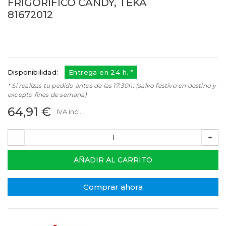
FRIGORÍFICO CANDY, TEKA
81672012
81672012
Referencias:
49099645
81672012
Disponibilidad:
Entrega en 24 h. *
* Si realizas tu pedido antes de las 17:30h. (salvo festivo en destino y
excepto fines de semana)
64,91 €
IVA incl.
-
+
AÑADIR AL CARRITO
Comprar ahora