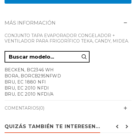
MÁS INFORMACIÓN
CONJUNTO TAPA EVAPORADOR CONGELADOR +
VENTILADOR PARA FRIGORÍFICO TEKA, CANDY, MIDEA.
BECKEN, BC2346 WH
BORA, BORCB295NFWD
BRU, EC 1880 NFI
BRU, EC 2010 NFDI
BRU, EC 2010 NFDI/A
BRU, EC 2010 NFDW
BRU, EC 2010 NFDW/A
COMENTARIOS(0)
BRU, EFC-1832 NF WH
BRU, EFC-2032 NF EX
CANDY, CMDNB 6186 W
QUIZÁS TAMBIÉN TE INTERESEN...
CANDY, CMDNB 6204W