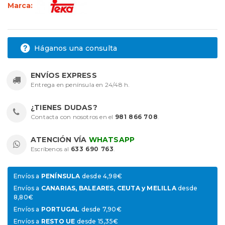
Marca:
Háganos una consulta
ENVÍOS EXPRESS
Entrega en península en 24/48 h.
¿TIENES DUDAS?
Contacta con nosotros en el
981 866 708
.
ATENCIÓN VÍA
WHATSAPP
Escríbenos al
633 690 763
.
Envíos a
PENÍNSULA
desde 4,98€
Envíos a
CANARIAS, BALEARES, CEUTA y MELILLA
desde
8,80€
Envíos a
PORTUGAL
desde 7,90€
Envíos a
RESTO UE
desde 15,35€