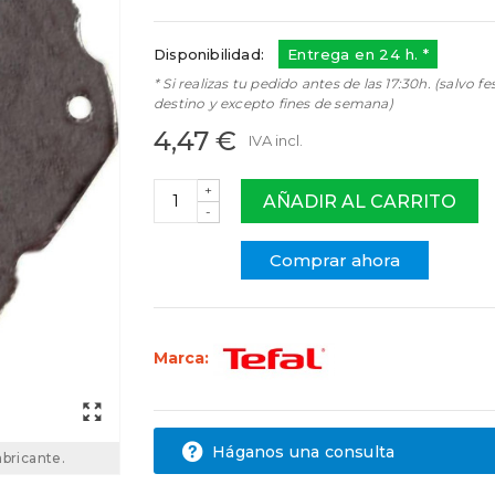
CS-00090990
Disponibilidad:
Entrega en 24 h. *
* Si realizas tu pedido antes de las 17:30h. (salvo fe
destino y excepto fines de semana)
4,47 €
IVA incl.
+
AÑADIR AL CARRITO
-
Comprar ahora
Marca:
Háganos una consulta
abricante.