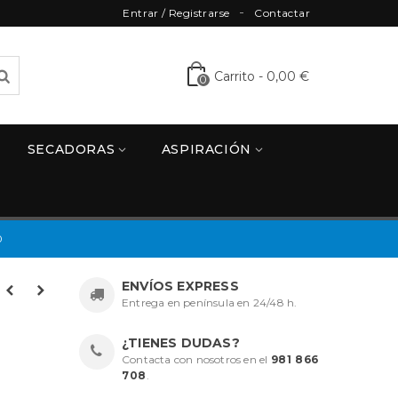
Entrar / Registrarse
Contactar
Carrito
-
0,00 €
0
SECADORAS
ASPIRACIÓN
0
ENVÍOS EXPRESS
Entrega en península en 24/48 h.
¿TIENES DUDAS?
Contacta con nosotros en el
981 866
708
.