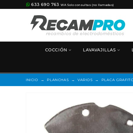
633 690 763
WA Solo consultas (no llamadas)
COCCIÓN
LAVAVAJILLAS
INICIO
→
PLANCHAS
→
VARIOS
→
PLACA GRAFIT