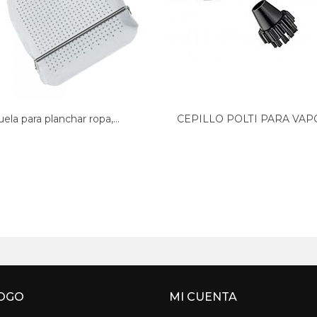
uela para planchar ropa,...
CEPILLO POLTI PARA VA
49NO259
OGO
MI CUENTA