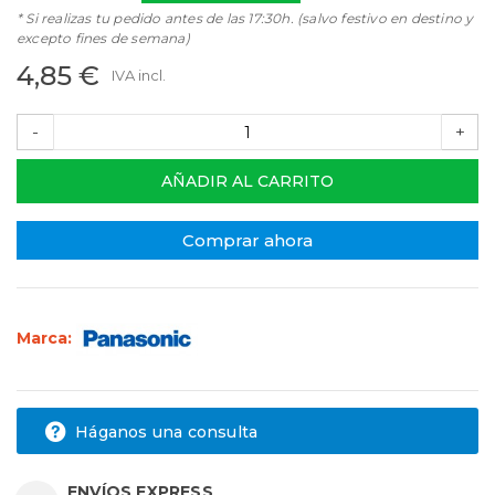
* Si realizas tu pedido antes de las 17:30h. (salvo festivo en destino y
excepto fines de semana)
4,85 €
IVA incl.
-
+
AÑADIR AL CARRITO
Comprar ahora
Marca:
Háganos una consulta
ENVÍOS EXPRESS