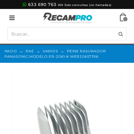
633 690 763
WA Solo consultas (no llamadas)
0
INICIO
→
PAE
→
VARIOS
→
PEINE RASURADOR
PANASONIC,MODELO ER-2061-K WER206S7396