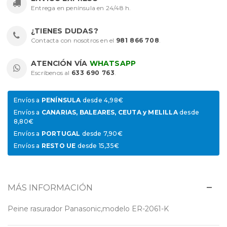
Entrega en península en 24/48 h.
¿TIENES DUDAS?
Contacta con nosotros en el
981 866 708
.
ATENCIÓN VÍA
WHATSAPP
Escríbenos al
633 690 763
.
Envíos a
PENÍNSULA
desde 4,98€
Envíos a
CANARIAS, BALEARES, CEUTA y MELILLA
desde
8,80€
Envíos a
PORTUGAL
desde 7,90€
Envíos a
RESTO UE
desde 15,35€
MÁS INFORMACIÓN
Peine rasurador Panasonic,modelo ER-2061-K