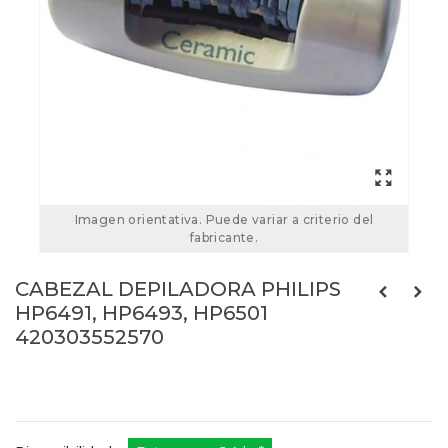
Imagen orientativa. Puede variar a criterio del
fabricante.
CABEZAL DEPILADORA PHILIPS
HP6491, HP6493, HP6501
420303552570
420303552570
Referencias:
420303553880
420303553870