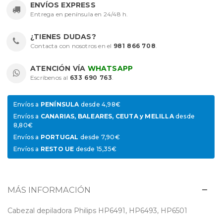
ENVÍOS EXPRESS
Entrega en península en 24/48 h.
¿TIENES DUDAS?
Contacta con nosotros en el
981 866 708
.
ATENCIÓN VÍA
WHATSAPP
Escríbenos al
633 690 763
.
Envíos a
PENÍNSULA
desde 4,98€
Envíos a
CANARIAS, BALEARES, CEUTA y MELILLA
desde
8,80€
Envíos a
PORTUGAL
desde 7,90€
Envíos a
RESTO UE
desde 15,35€
MÁS INFORMACIÓN
Cabezal depiladora Philips HP6491, HP6493, HP6501