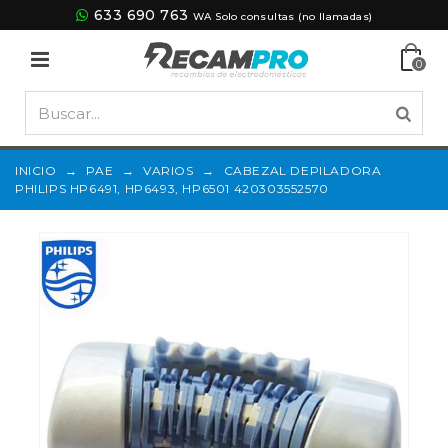
633 690 763
WA Solo consultas (no llamadas)
0
INICIO
→
PAE
→
VARIOS
→
CABEZAL DEPILADORA
PHILIPS HP6491, HP6493, HP6501 420303552570