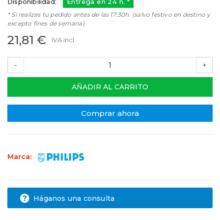
Disponibilidad:
Entrega en 24 h. *
* Si realizas tu pedido antes de las 17:30h. (salvo festivo en destino y
excepto fines de semana)
21,81 €
IVA incl.
-
+
AÑADIR AL CARRITO
Comprar ahora
Marca:
Háganos una consulta