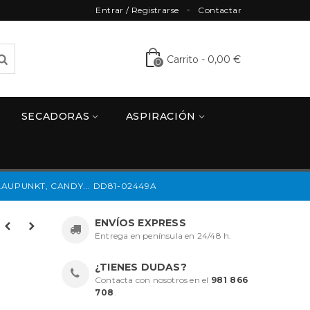
Entrar / Registrarse
Contactar
Carrito
-
0,00 €
0
SECADORAS
ASPIRACIÓN
AUPUNKT, CANDY... DD81-02449A
ENVÍOS EXPRESS
Entrega en península en 24/48 h.
¿TIENES DUDAS?
Contacta con nosotros en el
981 866
708
.