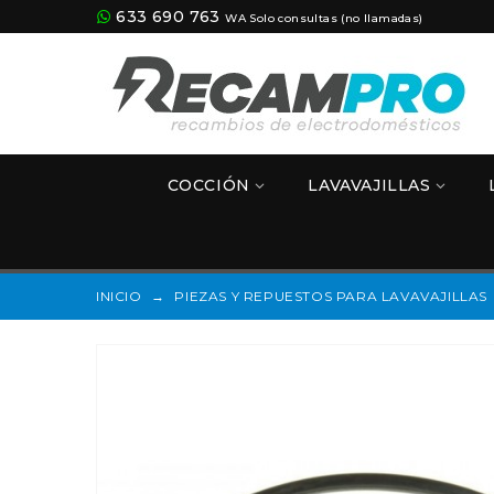
633 690 763
WA Solo consultas (no llamadas)
COCCIÓN
LAVAVAJILLAS
INICIO
→
PIEZAS Y REPUESTOS PARA LAVAVAJILLAS