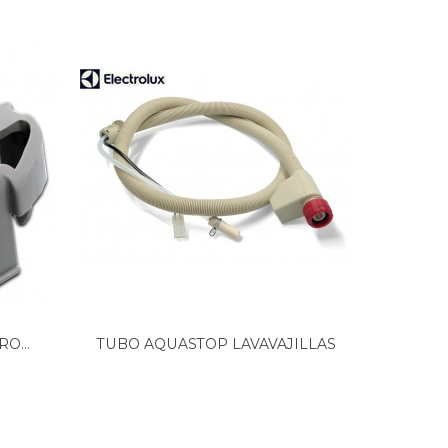
O...
TUBO AQUASTOP LAVAVAJILLAS
CAB
AEG,...