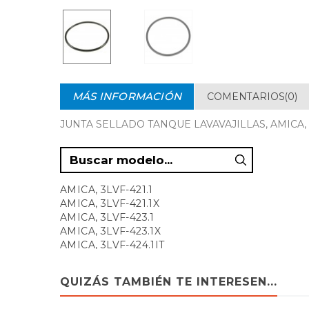
MÁS INFORMACIÓN
COMENTARIOS(0)
JUNTA SELLADO TANQUE LAVAVAJILLAS, AMICA,
AMICA, 3LVF-421.1
AMICA, 3LVF-421.1X
AMICA, 3LVF-423.1
AMICA, 3LVF-423.1X
AMICA, 3LVF-424.1IT
AMICA, 3LVF-435X
AMICA, 3LVF-438X
QUIZÁS TAMBIÉN TE INTERESEN...
AMICA, 3LVF-621.1
AMICA, 3LVF-621.1X