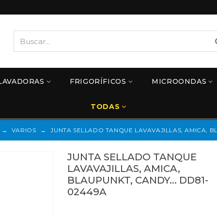
LAVADORAS
FRIGORÍFICOS
MICROONDAS
TODAS
→
VARIOS
→
JUNTA SELLADO TANQUE LAVAVAJILLAS, AMICA, BL
JUNTA SELLADO TANQUE
LAVAVAJILLAS, AMICA,
BLAUPUNKT, CANDY... DD81-
02449A
DD81-02449A
Referencias: