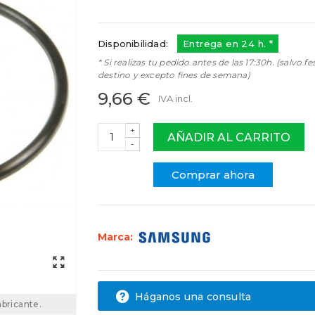
12676000001461
1267600000146
Disponibilidad:
Entrega en 24 h. *
* Si realizas tu pedido antes de las 17:30h. (salvo fe
destino y excepto fines de semana)
9,66 €
IVA incl.
+
AÑADIR AL CARRITO
-
Comprar ahora
Marca:
Háganos una consulta
abricante.