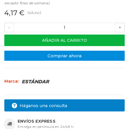
excepto fines de semana)
4,17 €
IVA incl.
-
+
AÑADIR AL CARRITO
Comprar ahora
Marca:
Háganos una consulta
ENVÍOS EXPRESS
Entrega en península en 24/48 h.