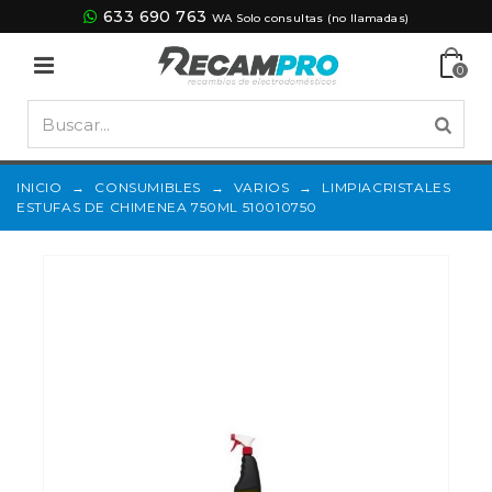
633 690 763
WA Solo consultas (no llamadas)
0
INICIO
→
CONSUMIBLES
→
VARIOS
→
LIMPIACRISTALES
ESTUFAS DE CHIMENEA 750ML 510010750