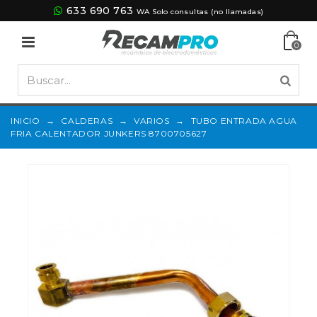
633 690 763
WA Solo consultas (no llamadas)
0
INICIO
→
CALDERAS
→
VARIOS
→
TUBO ENTRADA AGUA
FRIA CALENTADOR JUNKERS 8700705627