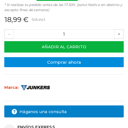
* Si realizas tu pedido antes de las 17:30h. (salvo festivo en destino y
excepto fines de semana)
18,99 €
IVA incl.
-
+
AÑADIR AL CARRITO
Comprar ahora
Marca:
Háganos una consulta
ENVÍOS EXPRESS