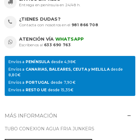
Entrega en península en 24/48 h.
¿TIENES DUDAS?
Contacta con nosotros en el
981 866 708
.
ATENCIÓN VÍA
WHATSAPP
Escríbenos al
633 690 763
.
Envíos a
PENÍNSULA
desde 4,98€
Envíos a
CANARIAS, BALEARES, CEUTA y MELILLA
desde
8,80€
Envíos a
PORTUGAL
desde 7,90€
Envíos a
RESTO UE
desde 15,35€
MÁS INFORMACIÓN
TUBO CONEXION AGUA FRIA JUNKERS