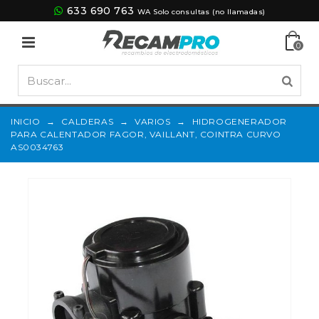
633 690 763
WA Solo consultas (no llamadas)
0
INICIO
→
CALDERAS
→
VARIOS
→
HIDROGENERADOR
PARA CALENTADOR FAGOR, VAILLANT, COINTRA CURVO
AS0034763