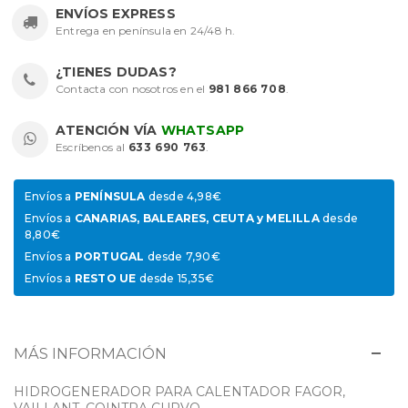
ENVÍOS EXPRESS
Entrega en península en 24/48 h.
¿TIENES DUDAS?
Contacta con nosotros en el
981 866 708
.
ATENCIÓN VÍA
WHATSAPP
Escríbenos al
633 690 763
.
Envíos a
PENÍNSULA
desde 4,98€
Envíos a
CANARIAS, BALEARES, CEUTA y MELILLA
desde
8,80€
Envíos a
PORTUGAL
desde 7,90€
Envíos a
RESTO UE
desde 15,35€
MÁS INFORMACIÓN
HIDROGENERADOR PARA CALENTADOR FAGOR,