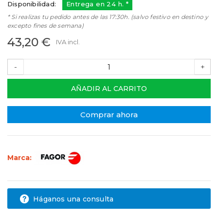
Disponibilidad:
Entrega en 24 h. *
* Si realizas tu pedido antes de las 17:30h. (salvo festivo en destino y
excepto fines de semana)
43,20 €
IVA incl.
-
+
AÑADIR AL CARRITO
Comprar ahora
Marca:
Háganos una consulta