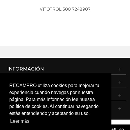
VITOTROL 300 7248907
INFORMACIÓN
CATÁLOGO
RECAMPRO utiliza cookies para mejorar tu
experiencia cuando navegas por nuestra
MI CUENTA
página. Para más información lee nuestra
política de cookies. Al continuar navegando
CONTÁCTANOS
estás entendiendo y aceptando su uso.
Leer más
© RECAMPRO. Todos los derechos reservados.
AVISO
: RECORDAMOS QUE MÓDULOS, PROGRAMADORES Y TARJETAS