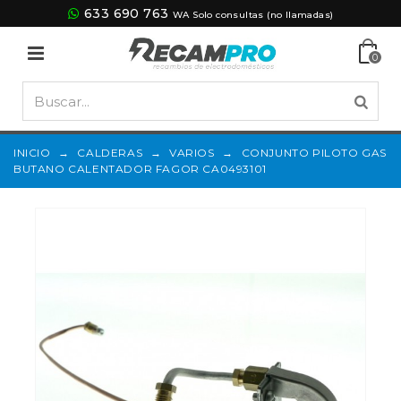
633 690 763
WA Solo consultas (no llamadas)
0
INICIO
→
CALDERAS
→
VARIOS
→
CONJUNTO PILOTO GAS
BUTANO CALENTADOR FAGOR CA0493101