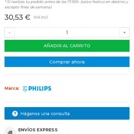
* Si realizas tu pedido antes de las 17:30h. (salvo festivo en destino y
excepto fines de semana)
30,53 €
IVA incl.
-
+
AÑADIR AL CARRITO
Comprar ahora
Marca:
Háganos una consulta
ENVÍOS EXPRESS