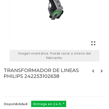
Imagen orientativa. Puede variar a criterio del
fabricante.
TRANSFORMADOR DE LINEAS
PHILIPS 242253102638
242253102638
Referencias:
1172.0467
K30495.01
Disponibilidad:
Entrega en 24 h. *