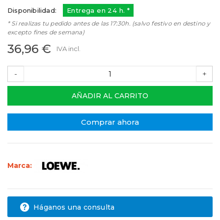
Disponibilidad:
Entrega en 24 h. *
* Si realizas tu pedido antes de las 17:30h. (salvo festivo en destino y
excepto fines de semana)
36,96 €
IVA incl.
-
+
AÑADIR AL CARRITO
Comprar ahora
Marca:
Háganos una consulta