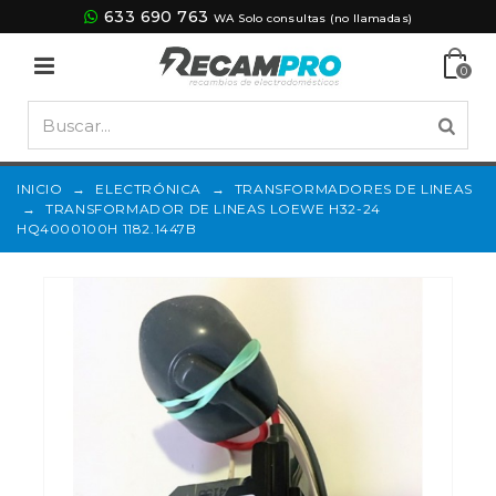
633 690 763
WA Solo consultas (no llamadas)
0
INICIO
→
ELECTRÓNICA
→
TRANSFORMADORES DE LINEAS
→
TRANSFORMADOR DE LINEAS LOEWE H32-24
HQ4000100H 1182.1447B