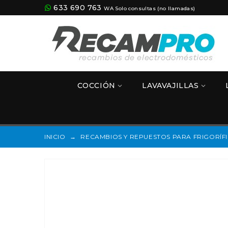
633 690 763
WA Solo consultas (no llamadas)
COCCIÓN
LAVAVAJILLAS
INICIO
→
RECAMBIOS Y REPUESTOS PARA FRIGORÍF