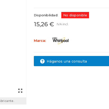
481245938082
35IG0076
Disponibilidad:
No disponible
15,26 €
IVA incl.
Marca:
Háganos una consulta
abricante.