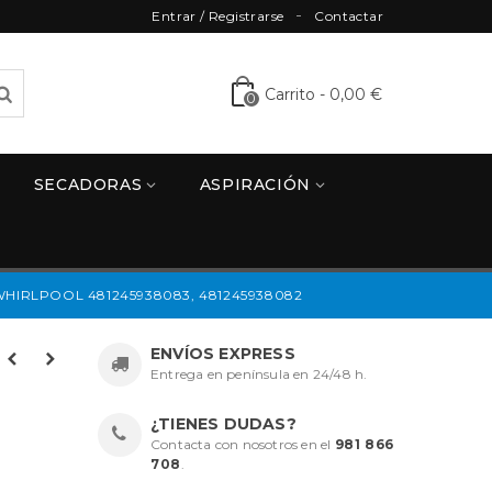
Entrar / Registrarse
Contactar
Carrito
-
0,00 €
0
SECADORAS
ASPIRACIÓN
HIRLPOOL 481245938083, 481245938082
ENVÍOS EXPRESS
Entrega en península en 24/48 h.
¿TIENES DUDAS?
Contacta con nosotros en el
981 866
708
.