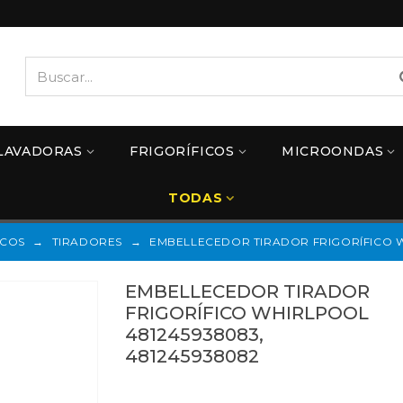
LAVADORAS
FRIGORÍFICOS
MICROONDAS
TODAS
ICOS
→
TIRADORES
→
EMBELLECEDOR TIRADOR FRIGORÍFICO W
EMBELLECEDOR TIRADOR
FRIGORÍFICO WHIRLPOOL
481245938083,
481245938082
481245938083
Referencias: