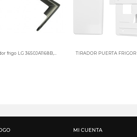
dor frigo LG 3650JA1168B,...
TIRADOR PUERTA FRIGORÍF
OGO
MI CUENTA