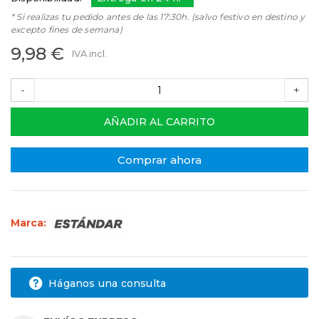
* Si realizas tu pedido antes de las 17:30h. (salvo festivo en destino y
excepto fines de semana)
9,98 €
IVA incl.
-
+
AÑADIR AL CARRITO
Comprar ahora
Marca:
Háganos una consulta