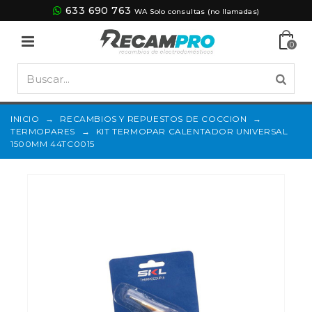
633 690 763
WA Solo consultas (no llamadas)
0
INICIO
→
RECAMBIOS Y REPUESTOS DE COCCION
→
TERMOPARES
→
KIT TERMOPAR CALENTADOR UNIVERSAL
1500MM 44TC0015