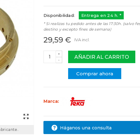
44TK0043
Disponibilidad:
Entrega en 24 h. *
* Si realizas tu pedido antes de las 17:30h. (salvo fe
destino y excepto fines de semana)
29,59 €
IVA incl.
+
AÑADIR AL CARRITO
-
Comprar ahora
Marca:
Háganos una consulta
abricante.