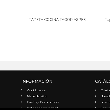
TAPETA COCINA FAGOR ASPES
Ta
AE40GI...
INFORMACIÓN
CATÁL
Contáctanos
Oferta
Mapa del sitio
Noved
Envíos y Devoluciones
Los má
Política de privacidad
Fabric