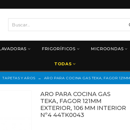
LAVADORAS
FRIGORÍFICOS
MICROONDAS
TODAS
TAPETAS Y AROS
→
ARO PARA COCINA GAS TEKA, FAGOR 121MM 
ARO PARA COCINA GAS
TEKA, FAGOR 121MM
EXTERIOR, 106 MM INTERIOR
Nº4 44TK0043
Referencias:
44TK0043