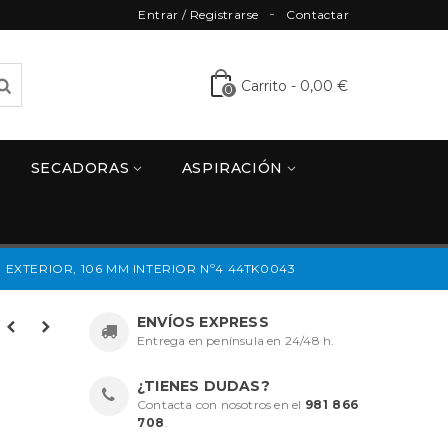
Entrar / Registrarse
Contactar
Carrito
-
0,00 €
0
SECADORAS
ASPIRACIÓN
EXTERIOR, 106 MM INTERIOR Nº4 44TK0043
ENVÍOS EXPRESS
Entrega en península en 24/48 h.
¿TIENES DUDAS?
Contacta con nosotros en el
981 866
708
.