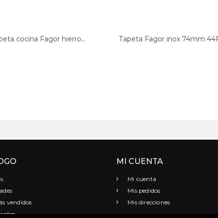
peta cocina Fagor hierro...
Tapeta Fagor inox 74mm 4
OGO
MI CUENTA
s
Mi cuenta
ades
Mis pedidos
s vendidos
Mis direcciones
antes