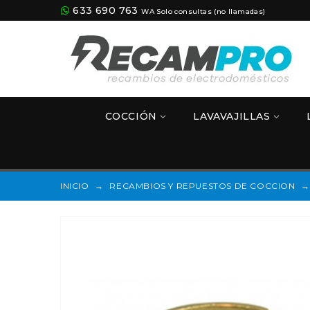
633 690 763
WA Solo consultas (no llamadas)
COCCIÓN
LAVAVAJILLAS
INICIO
→
RECAMBIOS Y REPUESTOS DE COCCION
→