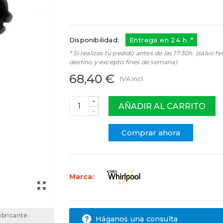
65WH2571
480131000096
65WH2572
Disponibilidad:
Entrega en 24 h. *
* Si realizas tu pedido antes de las 17:30h. (salvo fe
destino y excepto fines de semana)
68,40 €
IVA incl.
+
AÑADIR AL CARRITO
-
Comprar ahora
Marca:
abricante.
Háganos una consulta