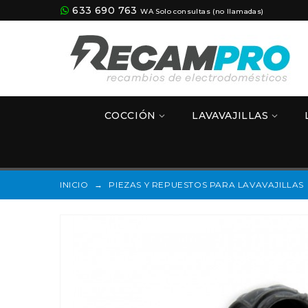
633 690 763
WA Solo consultas (no llamadas)
COCCIÓN
LAVAVAJILLAS
INICIO
→
PIEZAS Y REPUESTOS PARA LAVAVAJILLAS