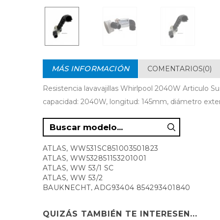
MÁS INFORMACIÓN
COMENTARIOS(0)
Resistencia lavavajillas Whirlpool 2040W Articulo
capacidad: 2040W, longitud: 145mm, diámetro exter
ATLAS, WW531SC851003501823
ATLAS, WW532851153201001
ATLAS, WW 53/1 SC
ATLAS, WW 53/2
BAUKNECHT, ADG93404 854293401840
BAUKNECHT, GSF100POWERIN 854840422950
BAUKNECHT, GSF100POWERIN 854840422951
QUIZÁS TAMBIÉN TE INTERESEN...
BAUKNECHT, GSF100POWERIN 854840422952