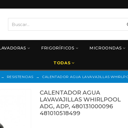
LAVADORAS
FRIGORÍFICOS
MICROONDAS
TODAS
→
RESISTENCIAS
→
CALENTADOR AGUA LAVAVAJILLAS WHIRLPOO
CALENTADOR AGUA
LAVAVAJILLAS WHIRLPOOL
ADG, ADP, 480131000096
481010518499
481010518499
Referencias: