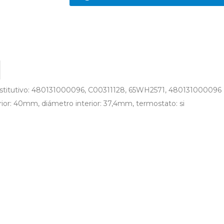
 Sustitutivo: 480131000096, C00311128, 65WH2571, 480131000096
ior: 40mm, diámetro interior: 37,4mm, termostato: si