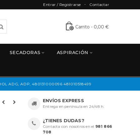
Entrar / Registrarse
Contactar
Carrito
-
0,00 €
0
SECADORAS
ASPIRACIÓN
L ADG, ADP, 480131000096 481010518499
ENVÍOS EXPRESS
Entrega en península en 24/48 h.
¿TIENES DUDAS?
Contacta con nosotros en el
981 866
708
.