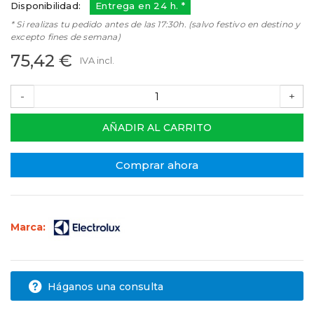
Disponibilidad:
Entrega en 24 h. *
* Si realizas tu pedido antes de las 17:30h. (salvo festivo en destino y
excepto fines de semana)
75,42 €
IVA incl.
-
+
AÑADIR AL CARRITO
Comprar ahora
Marca:
Háganos una consulta