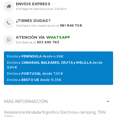
ENVÍOS EXPRESS
Entrega en península en 24/48 h.
¿TIENES DUDAS?
Contacta con nosotros en el
981 866 708
.
ATENCIÓN VÍA
WHATSAPP
Escríbenos al
633 690 763
.
Envíos a
PENÍNSULA
desde 4,98€
Envíos a
CANARIAS, BALEARES, CEUTA y MELILLA
desde
8,80€
Envíos a
PORTUGAL
desde 7,90€
Envíos a
RESTO UE
desde 15,35€
MÁS INFORMACIÓN
Resistencia blindada frigorifico Electrolux camping, 75W,