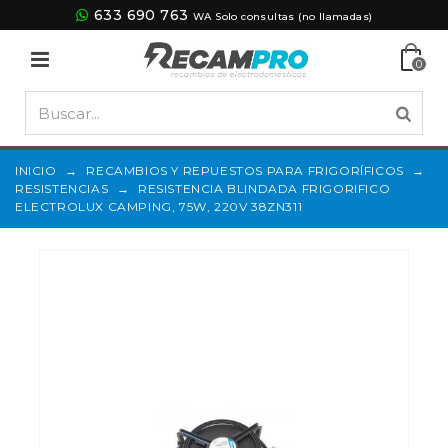
633 690 763
WA Solo consultas (no llamadas)
0
INICIO
→
RECAMBIOS Y REPUESTOS PARA FRIGORÍFICOS
→
RESISTENCIAS
→
RESISTENCIA BLINDADA FRIGORIFICO
ELECTROLUX CAMPING, 75W, 220V 38ZN311