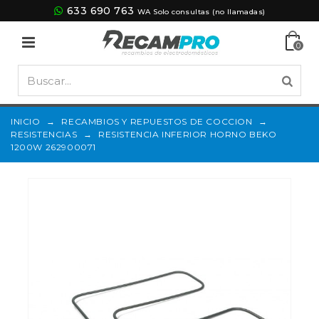
633 690 763
WA Solo consultas (no llamadas)
0
INICIO
→
RECAMBIOS Y REPUESTOS DE COCCION
→
RESISTENCIAS
→
RESISTENCIA INFERIOR HORNO BEKO
1200W 262900071