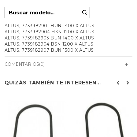
ALTUS, 7733982901 HUN 1400 X ALTUS
ALTUS, 7733982904 HSN 1200 X ALTUS
ALTUS, 7739182903 BUN 1400 X ALTUS
ALTUS, 7739182904 BSN 1200 X ALTUS
ALTUS, 7739182907 BUN 1500 X ALTUS
ALTUS, 7739182908 HUN 1500 X ALTUS
ALTUS, 7739182909 BUN 1600 X ALTUS
COMENTARIOS(0)
ALTUS, 7739182910 HUN 1600 X ALTUS
ALTUS, 7757883807 AIC20B ALTUS
ALTUS, 7757883809 AIC21B ALTUS
QUIZÁS TAMBIÉN TE INTERESEN...
ALTUS, 7768120211 ALA 140 B ALTUS
ALTUS, 7768220201 ALA 135 I_
ALTUS, 7768220202 ALA 132 I
ALTUS, 7768220210 ALA 136 I ALTUS
ALTUS, 7779120214 ALA 136 W ALTUS
ALTUS, 7779120220 ALA 137 B ALTUS
ALTUS, 7779120221 ALA 137 W ALTUS
ALTUS, 7779120222 ALA 137 I ALTUS
ALTUS, 7779120233 ALA 137 G ALTUS