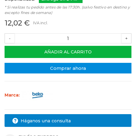
* Si realizas tu pedido antes de las 17:30h. (salvo festivo en destino y
excepto fines de semana)
12,02 €
IVA incl.
-
+
AÑADIR AL CARRITO
Comprar ahora
Marca:
Háganos una consulta