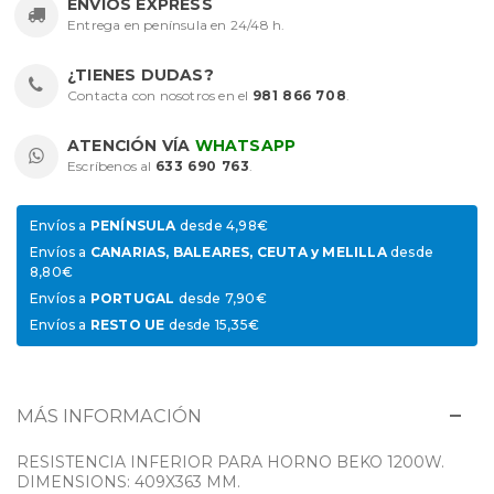
ENVÍOS EXPRESS
Entrega en península en 24/48 h.
¿TIENES DUDAS?
Contacta con nosotros en el
981 866 708
.
ATENCIÓN VÍA
WHATSAPP
Escríbenos al
633 690 763
.
Envíos a
PENÍNSULA
desde 4,98€
Envíos a
CANARIAS, BALEARES, CEUTA y MELILLA
desde
8,80€
Envíos a
PORTUGAL
desde 7,90€
Envíos a
RESTO UE
desde 15,35€
MÁS INFORMACIÓN
RESISTENCIA INFERIOR PARA HORNO BEKO 1200W.
DIMENSIONS: 409X363 MM.