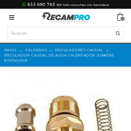
633 690 763
WA Solo consultas (no llamadas)
0
INICIO
→
CALDERAS
→
REGULADORES CAUDAL
→
REGULADOR CAUDAL DE AGUA CALENTADOR JUNKERS
8707402015