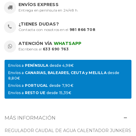
ENVÍOS EXPRESS
Entrega en península en 24/48 h.
¿TIENES DUDAS?
Contacta con nosotros en el
981 866 708
.
ATENCIÓN VÍA
WHATSAPP
Escríbenos al
633 690 763
.
Envíos a
PENÍNSULA
desde 4,98€
Envíos a
CANARIAS, BALEARES, CEUTA y MELILLA
desde
8,80€
Envíos a
PORTUGAL
desde 7,90€
Envíos a
RESTO UE
desde 15,35€
MÁS INFORMACIÓN
REGULADOR CAUDAL DE AGUA CALENTADOR JUNKERS