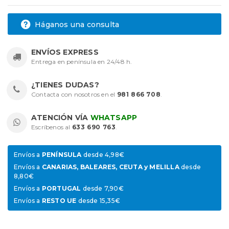
Háganos una consulta
ENVÍOS EXPRESS
Entrega en península en 24/48 h.
¿TIENES DUDAS?
Contacta con nosotros en el
981 866 708
.
ATENCIÓN VÍA
WHATSAPP
Escríbenos al
633 690 763
.
Envíos a
PENÍNSULA
desde 4,98€
Envíos a
CANARIAS, BALEARES, CEUTA y MELILLA
desde
8,80€
Envíos a
PORTUGAL
desde 7,90€
Envíos a
RESTO UE
desde 15,35€