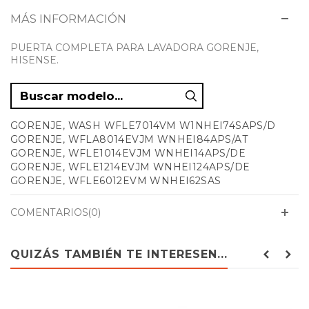
MÁS INFORMACIÓN
PUERTA COMPLETA PARA LAVADORA GORENJE,
HISENSE.
GORENJE, WASH WFLE7014VM W1NHEI74SAPS/D
GORENJE, WFLA8014EVJM WNHEI84APS/AT
GORENJE, WFLE1014EVJM WNHEI14APS/DE
GORENJE, WFLE1214EVJM WNHEI124APS/DE
GORENJE, WFLE6012EVM WNHEI62SAS
GORENJE, WFLE7012EVM WNHEI72SAS
GORENJE, WFLE7012EVM WNHEI72SAS/UA
COMENTARIOS(0)
GORENJE, WFLE7014EVM WNHEI74SAPS/AT
GORENJE, WFLE7014EVM WNHEI74SAPS/DE
GORENJE, WFLE7014EVM WNHEI74SAS
QUIZÁS TAMBIÉN TE INTERESEN...
GORENJE, WFLE7014VM WN11HEI74SAPS/AT
GORENJE, WFLE8014EVJM WNHEI84APSA/DE
GORENJE, WFQA1014EVJM WNHEI14APS/DE
GORENJE, WFQA1214EV WNHEI124APS/DE