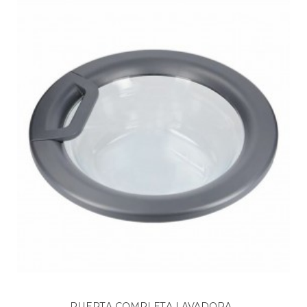
GORENJE, WFQE8014EVJM WNHEI84APS/AT
GORENJE, WFQE8014EVM WNHEI84APS/DE
GORENJE, WNHEI74SAS/FR
HISENSE, WF3V7012LE
HISENSE, WF8014QAEVJM
HISENSE, WFQE1214EVJM
HISENSE, WFQE6012EVM
HISENSE, WFQE7012EVM
HISENSE, WFQE7014EVM
HISENSE, WFQE901418VJM
PUERTA COMPLETA LAVADORA...