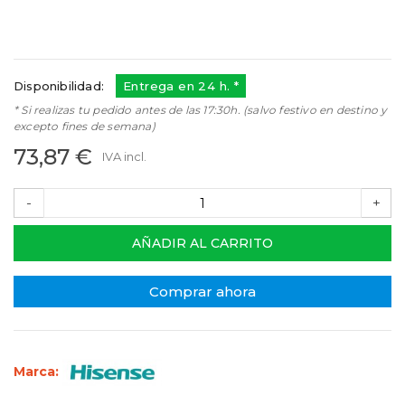
HK2234411
Referencias:
K2234411
HK2234411
Disponibilidad:
Entrega en 24 h. *
* Si realizas tu pedido antes de las 17:30h. (salvo festivo en destino y
excepto fines de semana)
73,87 €
IVA incl.
-
+
AÑADIR AL CARRITO
Comprar ahora
Marca: