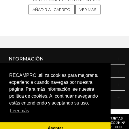
AÑADIR AL CARRITO
VER MÁS
INFORMACIÓN
CATÁLOGO
RECAMPRO utiliza cookies para mejorar tu
experiencia cuando navegas por nuestra
MI CUENTA
página. Para más información lee nuestra
política de cookies. Al continuar navegando
CONTÁCTANOS
estás entendiendo y aceptando su uso.
Leer más
© RECAMPRO. Todos los derechos reservados.
AVISO
: RECORDAMOS QUE MÓDULOS, PROGRAMADORES Y TARJETAS
ELECTRÓNICAS DENTRO DEL MISMO MODELO PUEDEN VARIAR SEGÚN Nº
DE SERIE O VERSIÓN. CONSÚLTANOS ANTES DE REALIZAR UN PEDIDO.
Aceptar