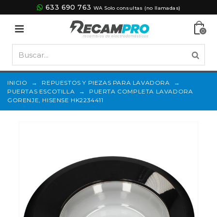
633 690 763
WA Solo consultas (no llamadas)
0
INICIO
→
REPUESTOS Y PIEZAS PARA LAVADORA
→
PUERTAS ESCOTILLA
→
PUERTA COMPLETA LAVADORA
GORENJE, HISENSE HK2234411