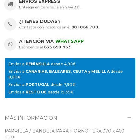
ENVÍOS EXPRESS
Entrega en península en 24/48 h.
¿TIENES DUDAS?
Contacta con nosotros en el
981 866 708
.
ATENCIÓN VÍA
WHATSAPP
Escríbenos al
633 690 763
.
Envíos a
PENÍNSULA
desde 4,98€
Envíos a
CANARIAS, BALEARES, CEUTA y MELILLA
desde
8,80€
Envíos a
PORTUGAL
desde 7,90€
Envíos a
RESTO UE
desde 15,35€
MÁS INFORMACIÓN
PARRILLA / BANDEJA PARA HORNO TEKA 370 x 460
mm.