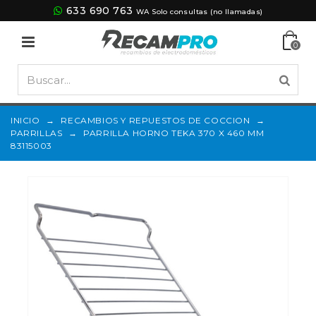
633 690 763
WA Solo consultas (no llamadas)
0
INICIO
→
RECAMBIOS Y REPUESTOS DE COCCION
→
PARRILLAS
→
PARRILLA HORNO TEKA 370 X 460 MM
83115003