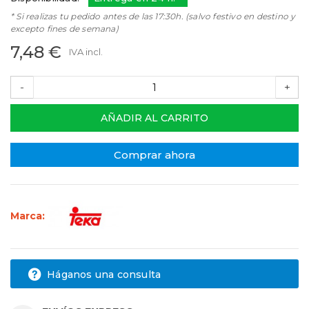
* Si realizas tu pedido antes de las 17:30h. (salvo festivo en destino y
excepto fines de semana)
7,48 €
IVA incl.
-
+
AÑADIR AL CARRITO
Comprar ahora
Marca:
Háganos una consulta