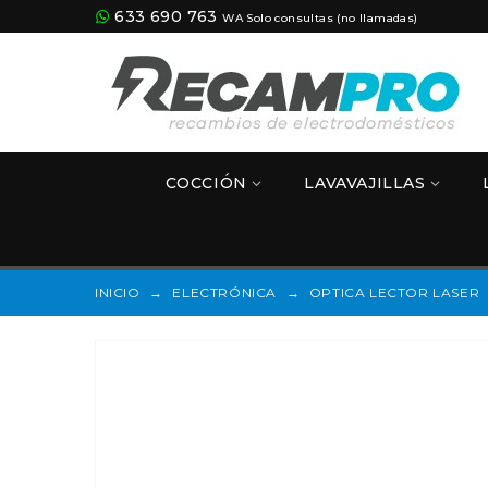
633 690 763
WA Solo consultas (no llamadas)
COCCIÓN
LAVAVAJILLAS
INICIO
→
ELECTRÓNICA
→
OPTICA LECTOR LASER