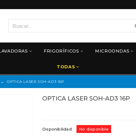
LAVADORAS
FRIGORÍFICOS
MICROONDAS
TODAS
→
OPTICA LASER SOH-AD3 16P
OPTICA LASER SOH-AD3 16P
Referencias:
SOH-AD3
Disponibilidad:
No disponible