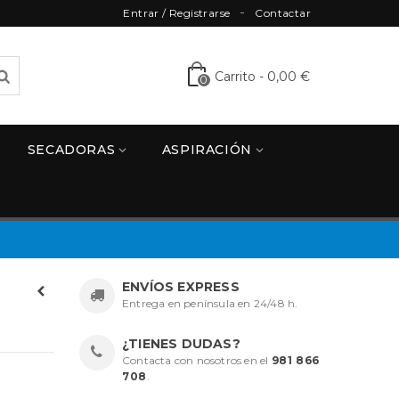
Entrar / Registrarse
Contactar
Carrito
-
0,00 €
0
SECADORAS
ASPIRACIÓN
ENVÍOS EXPRESS
Entrega en península en 24/48 h.
¿TIENES DUDAS?
Contacta con nosotros en el
981 866
708
.