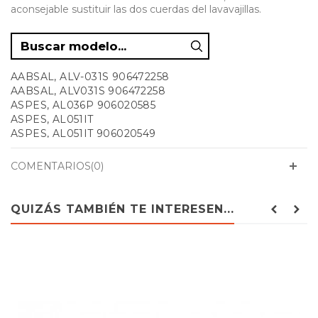
aconsejable sustituir las dos cuerdas del lavavajillas.
AABSAL, ALV-031S 906472258
AABSAL, ALV031S 906472258
ASPES, AL036P 906020585
ASPES, AL051IT
ASPES, AL051IT 906020549
ASPES, AL16 906020001
ASPES, AL16X 906020002
COMENTARIOS(0)
ASPES, LA-14P 906020488
ASPES, LA-25P 906020497
ASPES, LA-36LX 906020512
QUIZÁS TAMBIÉN TE INTERESEN...
ASPES, LA-36P 906020503
ASPES, LA-36PN 906020530
ASPES, LA-46 906020521
ASPES, LA14P 906020488
ASPES, LA25P 906020497
ASPES, LA36LX 906020512
ASPES, LA36P 906020503