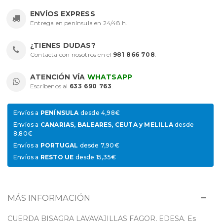
ENVÍOS EXPRESS
Entrega en península en 24/48 h.
¿TIENES DUDAS?
Contacta con nosotros en el
981 866 708
.
ATENCIÓN VÍA
WHATSAPP
Escríbenos al
633 690 763
.
Envíos a
PENÍNSULA
desde 4,98€
Envíos a
CANARIAS, BALEARES, CEUTA y MELILLA
desde
8,80€
Envíos a
PORTUGAL
desde 7,90€
Envíos a
RESTO UE
desde 15,35€
MÁS INFORMACIÓN
CUERDA BISAGRA LAVAVAJILLAS FAGOR, EDESA. Es