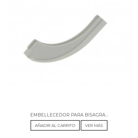
ASPES, LA36PN 906020530
ASPES, LA46 906020521
ASPES, LAF-25 906120049
ASPES, LAF25 906120049
BRANDT, B013IXC 906690490
BRANDT, B065ITC 906690489
BRANDT, DFM1020 906690006
BRANDT, DFM1020X 906690007
BRANDT, DFM900WE1 906690004
BRANDT, DFM900WE1 906690004
BRANDT, DFM905WE1 906690002
BRANDT, DFM905XE1 906690001
BRANDT, DFM908WE1 906690003
BRANDT, VG900J 906690015
DE DIETRICH, DVH1200JU 906580303
DE DIETRICH, DVH1200JUDVH1200JU
DE DIETRICH, LDD-960 IT 906580060
DE DIETRICH, LDD-970 IT 906580042
DE DIETRICH, LDD-970 ITX 906580051
EMBELLECEDOR PARA BISAGRA...
DE DIETRICH, LDD960IT 906580060
DE DIETRICH, LDD970IT 906580042
AÑADIR AL CARRITO
VER MÁS
DE DIETRICH, LDD970ITX 906580051
EDESA, 1LE-031P 906271359