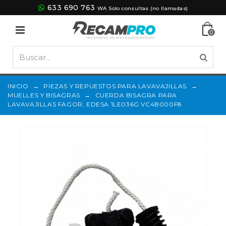
633 690 763
WA Solo consultas (no llamadas)
0
INICIO
→
PIEZAS Y REPUESTOS PARA LAVAVAJILLAS
→
MUELLES Y BISAGRAS
→
CUERDA BISAGRA PARA
LAVAVAJILLAS FAGOR, EDESA 1LE036G VC4B000F8