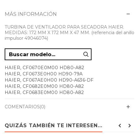
MÁS INFORMACIÓN
TURBINA DE VENTILADOR PARA SECADORA HAIER.
MEDIDAS: 172 MM X 172 MM X 47 MM. (referencia del anillo
impulsor 49046074)
HAIER, CF0670E0M00 HD80-A82
HAIER, CF0673E0H00 HD90-79A
HAIER, CF067AE0H00 HD90-A636-DF
HAIER, CF0682E0M00 HD80-A82
HAIER, CF0683E0M00 HD80-A82
HAIER, CF0684E0M00 HD80-A82-F
HAIER, CF0685E0M00 HD80-A82
COMENTARIOS(0)
HAIER, CF0686E0M00 HD80-A82-DF
HAIER, D90-A3TEAM5-DE
HAIER, HD100-A2939-FR
QUIZÁS TAMBIÉN TE INTERESEN...
HAIER, HD100-A2939-IT
HAIER, HD100-A2939-UK