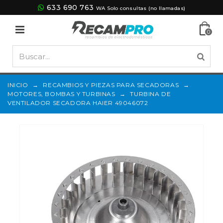
633 690 763
WA Solo consultas (no llamadas)
0
INICIO
→
RECAMBIOS Y PIEZAS PARA SECADORAS
→
MOTORES, BOMBAS Y TURBINAS
→
TURBINA DE
VENTILADOR SECADORA HAIER 49046072