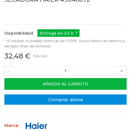
49046072
Referencias:
0180800230
49046072
Disponibilidad:
Entrega en 24 h. *
* Si realizas tu pedido antes de las 17:30h. (salvo festivo en destino y
excepto fines de semana)
32,48 €
IVA incl.
-
+
AÑADIR AL CARRITO
Comprar ahora
Marca: