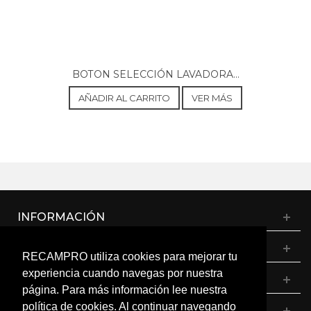
BOTON SELECCIÓN LAVADORA...
AÑADIR AL CARRITO
VER MÁS
INFORMACIÓN
CATÁLOGO
RECAMPRO utiliza cookies para mejorar tu
experiencia cuando navegas por nuestra
MI CUENTA
página. Para más información lee nuestra
política de cookies. Al continuar navegando
CONTÁCTANOS