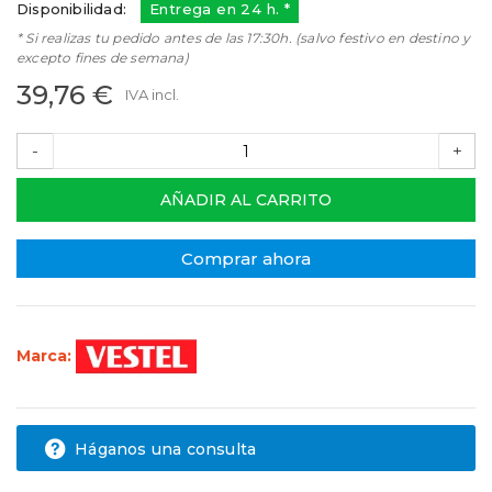
Disponibilidad:
Entrega en 24 h. *
* Si realizas tu pedido antes de las 17:30h. (salvo festivo en destino y
excepto fines de semana)
39,76 €
IVA incl.
-
+
AÑADIR AL CARRITO
Comprar ahora
Marca:
Háganos una consulta