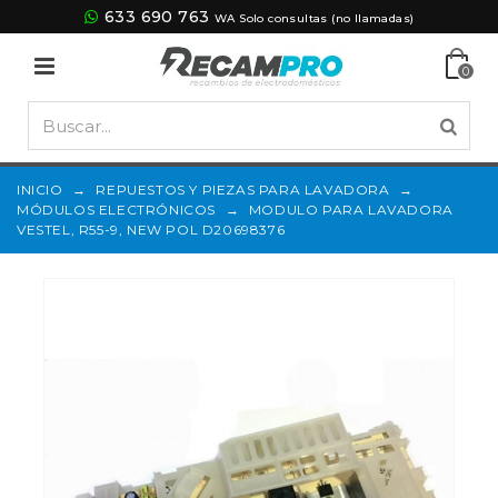
633 690 763
WA Solo consultas (no llamadas)
0
INICIO
→
REPUESTOS Y PIEZAS PARA LAVADORA
→
MÓDULOS ELECTRÓNICOS
→
MODULO PARA LAVADORA
VESTEL, R55-9, NEW POL D20698376