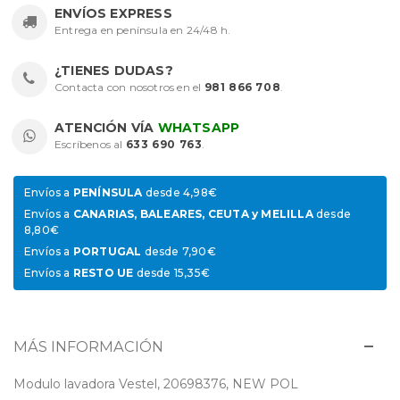
ENVÍOS EXPRESS
Entrega en península en 24/48 h.
¿TIENES DUDAS?
Contacta con nosotros en el
981 866 708
.
ATENCIÓN VÍA
WHATSAPP
Escríbenos al
633 690 763
.
Envíos a
PENÍNSULA
desde 4,98€
Envíos a
CANARIAS, BALEARES, CEUTA y MELILLA
desde
8,80€
Envíos a
PORTUGAL
desde 7,90€
Envíos a
RESTO UE
desde 15,35€
MÁS INFORMACIÓN
Modulo lavadora Vestel, 20698376, NEW POL