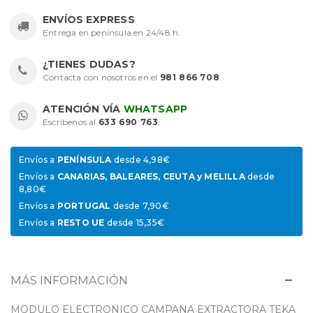
ENVÍOS EXPRESS
Entrega en península en 24/48 h.
¿TIENES DUDAS?
Contacta con nosotros en el
981 866 708
.
ATENCIÓN VÍA
WHATSAPP
Escríbenos al
633 690 763
.
Envíos a
PENÍNSULA
desde 4,98€
Envíos a
CANARIAS, BALEARES, CEUTA y MELILLA
desde
8,80€
Envíos a
PORTUGAL
desde 7,90€
Envíos a
RESTO UE
desde 15,35€
MÁS INFORMACIÓN
MODULO ELECTRONICO CAMPANA EXTRACTORA TEKA