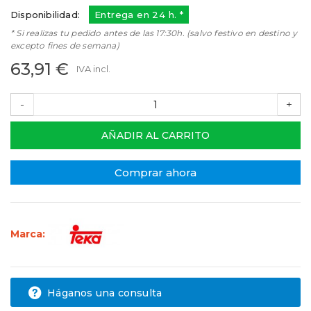
Disponibilidad:
Entrega en 24 h. *
* Si realizas tu pedido antes de las 17:30h. (salvo festivo en destino y
excepto fines de semana)
63,91 €
IVA incl.
-
+
AÑADIR AL CARRITO
Comprar ahora
Marca:
Háganos una consulta