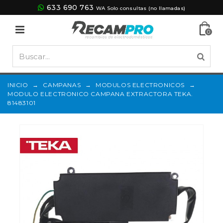
633 690 763
WA Solo consultas (no llamadas)
0
INICIO
→
CAMPANAS
→
MODULOS ELECTRONICOS
→
MODULO ELECTRONICO CAMPANA EXTRACTORA TEKA.
81483101