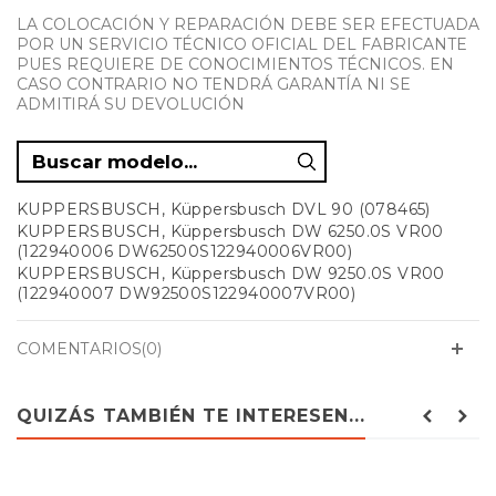
LA COLOCACIÓN Y REPARACIÓN DEBE SER EFECTUADA
POR UN SERVICIO TÉCNICO OFICIAL DEL FABRICANTE
PUES REQUIERE DE CONOCIMIENTOS TÉCNICOS. EN
CASO CONTRARIO NO TENDRÁ GARANTÍA NI SE
ADMITIRÁ SU DEVOLUCIÓN
KUPPERSBUSCH, Küppersbusch DVL 90 (078465)
KUPPERSBUSCH, Küppersbusch DW 6250.0S VR00
(122940006 DW62500S122940006VR00)
KUPPERSBUSCH, Küppersbusch DW 9250.0S VR00
(122940007 DW92500S122940007VR00)
KUPPERSBUSCH, Küppersbusch IKD 9550.1 GE
PORTINOX, PCC40 (E11101072PXICC)
COMENTARIOS(0)
PORTINOX, PCC40 E11101072PXICC
PORTINOX, PDV1801P VERRE
PORTINOX, PDV1803P VERRE
QUIZÁS TAMBIÉN TE INTERESEN...
PORTINOX, PDVE90 VR02
PORTINOX, PDVL90VR01 (5661004R0)
PORTINOX, PDVL90VR01 5661004R0
PORTINOX, PDVPE60