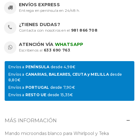
ENVÍOS EXPRESS
Entrega en península en 24/48 h.
¿TIENES DUDAS?
Contacta con nosotros en el
981 866 708
.
ATENCIÓN VÍA
WHATSAPP
Escríbenos al
633 690 763
.
Envíos a
PENÍNSULA
desde 4,98€
Envíos a
CANARIAS, BALEARES, CEUTA y MELILLA
desde
8,80€
Envíos a
PORTUGAL
desde 7,90€
Envíos a
RESTO UE
desde 15,35€
MÁS INFORMACIÓN
Mando microondas blanco para Whirlpool y Teka