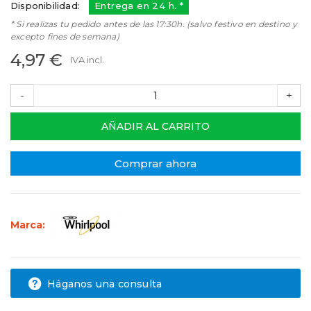
Disponibilidad:
Entrega en 24 h. *
* Si realizas tu pedido antes de las 17:30h. (salvo festivo en destino y
excepto fines de semana)
4,97 €
IVA incl.
-
+
AÑADIR AL CARRITO
Comprar ahora
Marca:
Háganos una consulta