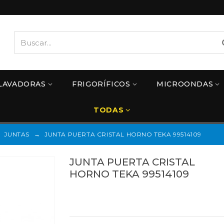
LAVADORAS
FRIGORÍFICOS
MICROONDAS
TODAS
JUNTAS
→
JUNTA PUERTA CRISTAL HORNO TEKA 99514109
JUNTA PUERTA CRISTAL
HORNO TEKA 99514109
99514109
Referencias:
83035005
37CU0005