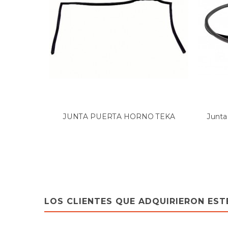
TEKA, HE-610ME
TEKA, HE490
TEKA, HE510ME
TEKA, HE607
TEKA, HE610
TEKA, HE610ME
TEKA, HE615
TEKA, HE626
TEKA, HE720ME
TEKA, HI435ME
TEKA, HI609
JUNTA PUERTA HORNO TEKA
Junta 
TEKA, HM-735ME
99514110
TEKA, HM-735ME (40519010)
TEKA, HM-900
TEKA, HM535ME
TEKA, HM735 (40519000)
TEKA, HM900
TEKA, HR600ME
TEKA, HS635
LOS CLIENTES QUE ADQUIRIERON ES
TEKA, HT 510 ME 0SHT (40515011)
TEKA, HT 510.1 ME S98 0S98
TEKA, HT 610 VR00 (40516001 HT610B)