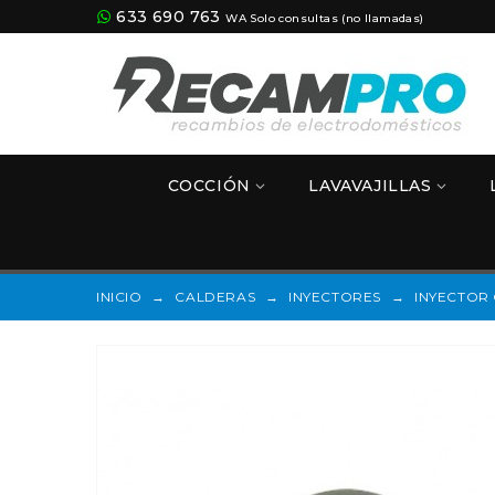
633 690 763
WA Solo consultas (no llamadas)
COCCIÓN
LAVAVAJILLAS
INICIO
→
CALDERAS
→
INYECTORES
→
INYECTOR