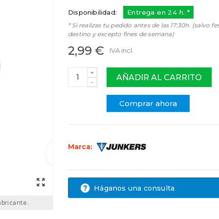
Disponibilidad:
Entrega en 24 h. *
* Si realizas tu pedido antes de las 17:30h. (salvo fe
destino y excepto fines de semana)
2,99 €
IVA incl.
+
AÑADIR AL CARRITO
-
Comprar ahora
Marca:
Háganos una consulta
abricante.