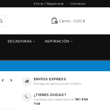
Entrar / Registrarse
Contactar
Carrito
-
0,00 €
0
SECADORAS
ASPIRACIÓN
ENVÍOS EXPRESS
Entrega en península en 24/48 h.
¿TIENES DUDAS?
Contacta con nosotros en el
981 866
708
.