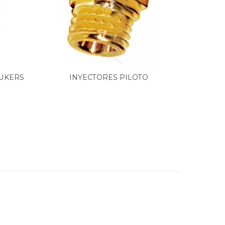
UKERS
INYECTORES PILOTO
INYECTO
CALENTADOR...