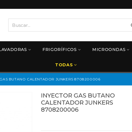
LAVADORAS
FRIGORÍFICOS
MICROONDAS
TODAS
 GAS BUTANO CALENTADOR JUNKERS 8708200006
INYECTOR GAS BUTANO
CALENTADOR JUNKERS
8708200006
Referencias:
8708200006
44JK0250