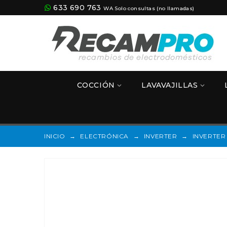
633 690 763
WA Solo consultas (no llamadas)
COCCIÓN
LAVAVAJILLAS
INICIO
→
ELECTRÓNICA
→
INVERTER
→
INVERTER 