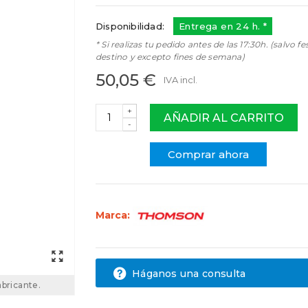
Disponibilidad:
Entrega en 24 h. *
* Si realizas tu pedido antes de las 17:30h. (salvo fe
destino y excepto fines de semana)
50,05 €
IVA incl.
+
AÑADIR AL CARRITO
-
Comprar ahora
Marca:
Háganos una consulta
abricante.