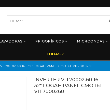
LAVADORAS
FRIGORÍFICOS
MICROONDAS
TODAS
VIT70002.60 16L 32" LOGAH PANEL CMO 16L VIT7000260
INVERTER VIT70002.60 16L
32" LOGAH PANEL CMO 16L
VIT7000260
VIT7000260
Referencias:
VIT70002.60-VERS.4
IE25208