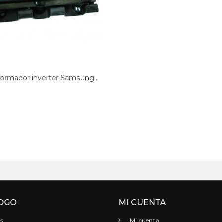
formador inverter Samsung...
OGO
MI CUENTA
s
Mi cuenta