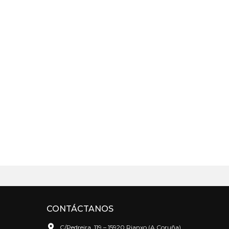
CONTÁCTANOS
C/
Pedreira, 119 – 15920 Rianxo (A Coruña)