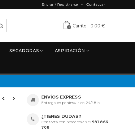
Entrar / Registrarse
Contactar
Carrito
-
0,00 €
0
SECADORAS
ASPIRACIÓN
ENVÍOS EXPRESS
Entrega en península en 24/48 h.
¿TIENES DUDAS?
Contacta con nosotros en el
981 866
708
.