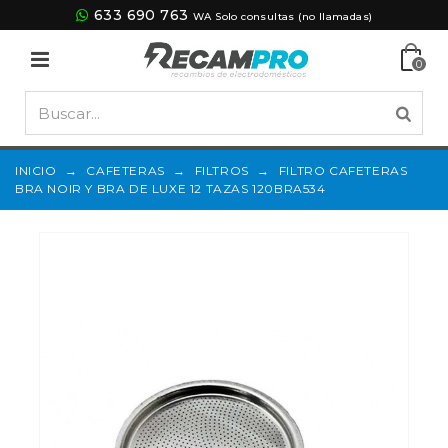
633 690 763
WA Solo consultas (no llamadas)
0
INICIO
→
CAFETERAS
→
FILTROS
→
FILTRO CAFETERAS
BRA NOIR Y BRA DE LUXE 12 TAZAS 120BRA534