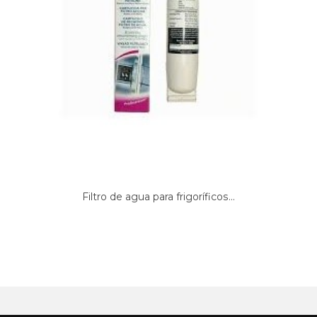
LG, GC-G227STBA
LG, GC-G227STBA (GCG227STBASTIQEAG)
LG, GC-G227STBA (GCG227STBASTIQESW)
LG, GC-G227STBA (GCG227STBASTIQHSS)
LG, GC-G227STBA (GCG227STBASTIQLGD)
LG, GC-G227STBA (GCG227STBASTIQSTG)
LG, GC-G227STBK
LG, GC-G227STBK (GCG227STBKSTIQSTG)
LG, GC-L207TBBA
LG, GC-L207TBRA2.CWBQATA
LG, GC-L207TBRA2.CWBQATA
(GCL207TBRACWBQATA)
LG, GC-L207TLQK
LG, GC-L207TLQK (GCL207TLQKCGSQESW)
Filtro de agua para frigoríficos...
LG, GC-L207TTHA
LG, GC-L207TTJK
LG, GC-L207TTJK (GCL207TTJKCTIQESW)
LG, GC-L207TTKA
LG, GC-L207TVQK
LG, GC-L207TVQK (GCL207TVQKCSWQESW)
LG, GC-L207TVRA
LG, GC-L227KGBA.SBMQESW
LG, GC-L227KGHA