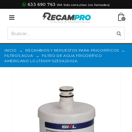
633 690 763
WA Solo consultas (no llamadas)
0
INICIO
→
RECAMBIOS Y REPUESTOS PARA FRIGORÍFICOS
→
FILTROS AGUA
→
FILTRO DE AGUA FRIGORÍFICO
AMERICANO LG LT500P 5231JA2002A