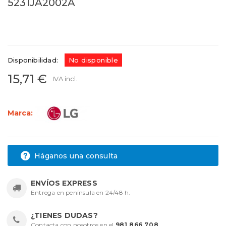
5231JA2002A
5231JA2002A
Referencias:
LT500P
03AG0897
Disponibilidad:
No disponible
15,71 €
IVA incl.
Marca:
Háganos una consulta
ENVÍOS EXPRESS
Entrega en península en 24/48 h.
¿TIENES DUDAS?
Contacta con nosotros en el
981 866 708
.