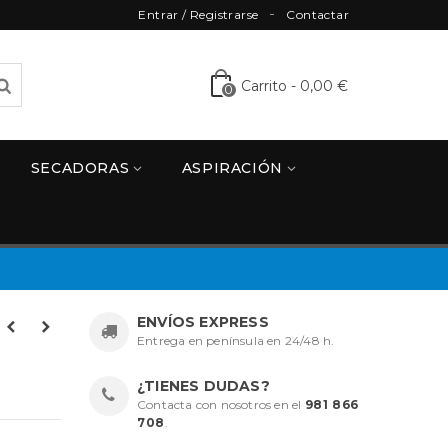
Entrar / Registrarse
Contactar
Carrito
-
0,00 €
0
SECADORAS
ASPIRACIÓN
ENVÍOS EXPRESS
Entrega en península en 24/48 h.
¿TIENES DUDAS?
Contacta con nosotros en el
981 866
708
.