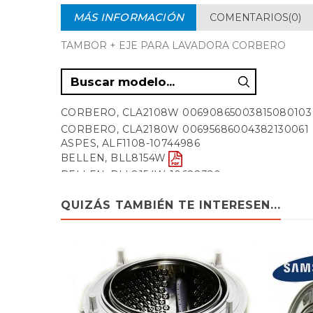
MÁS INFORMACIÓN
COMENTARIOS(0)
TAMBOR + EJE PARA LAVADORA CORBERO
CORBERO, CLA2108W 00690865003815080103
CORBERO, CLA2180W 00695686004382130061
ASPES, ALF1108-10744986
BELLEN, BLL8154W
BELLEN, BLL8154W-10688320
BENAVENT, LB1008-10729563
BENAVENT, LB1008-ZD1054CF2F
QUIZÁS TAMBIÉN TE INTERESEN...
BENAVENT, LB2810-10694883
BENAVENT, LB8-10715483
BENAVENT, LB8100-10688315
CALIFORNIA, L810-10704510
CALIFORNIA, L810INOXSUPERECO
CALIFORNIA, L810S-10714351
CALIFORNIA, L810SUPERECO