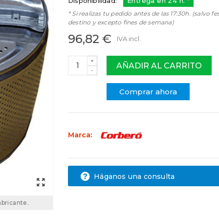
Disponibilidad:
Entrega en 24 h. *
* Si realizas tu pedido antes de las 17:30h. (salvo fe
destino y excepto fines de semana)
96,82 €
IVA incl.
+
AÑADIR AL CARRITO
-
Comprar ahora
Marca:
Háganos una consulta
abricante.