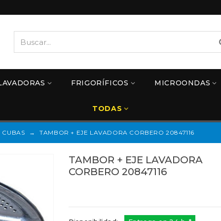
LAVADORAS
FRIGORÍFICOS
MICROONDAS
TODAS
CUBAS
→
TAMBOR + EJE LAVADORA CORBERO 20847116
TAMBOR + EJE LAVADORA
CORBERO 20847116
Referencias:
20847116
20847116