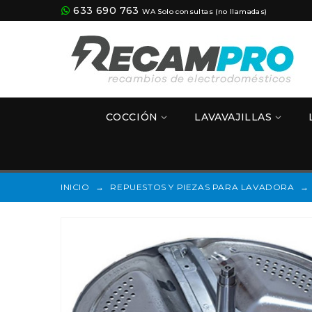
633 690 763
WA Solo consultas (no llamadas)
COCCIÓN
LAVAVAJILLAS
INICIO
→
REPUESTOS Y PIEZAS PARA LAVADORA
→