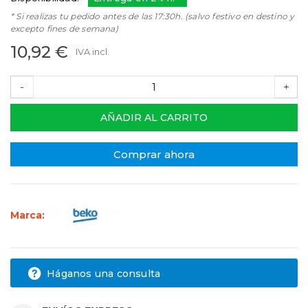
* Si realizas tu pedido antes de las 17:30h. (salvo festivo en destino y
excepto fines de semana)
10,92 €
IVA incl.
-
+
AÑADIR AL CARRITO
Comprar ahora
Marca:
Háganos una consulta