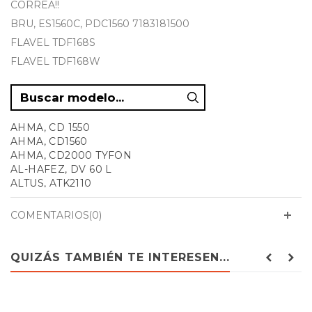
CORREA!!
BRU, ES1560C, PDC1560 7183181500
FLAVEL TDF168S
FLAVEL TDF168W
AHMA, CD 1550
AHMA, CD1560
AHMA, CD2000 TYFON
AL-HAFEZ, DV 60 L
ALTUS, ATK2110
ALTUS, ATV1010
ALTUS, TA1000
COMENTARIOS(0)
ALTUS, TA2000
ALTUS, TK 1100
ALTUS, TK 1200
QUIZÁS TAMBIÉN TE INTERESEN...
ALTUS, TK1100
ALTUS, TK1200
ALTUS, TK1201
ANSONIC, 7182881400 SA6