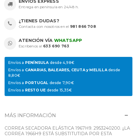
ENVÍOS EXPRESS
Entrega en península en 24/48 h.
¿TIENES DUDAS?
Contacta con nosotros en el
981 866 708
.
ATENCIÓN VÍA
WHATSAPP
Escríbenos al
633 690 763
.
Envíos a
PENÍNSULA
desde 4,98€
Envíos a
CANARIAS, BALEARES, CEUTA y MELILLA
desde
8,80€
Envíos a
PORTUGAL
desde 7,90€
Envíos a
RESTO UE
desde 15,35€
MÁS INFORMACIÓN
CORREA SECADORA ELÁSTICA 1967H9. 2953240200. ¡¡LA
CORREA 1966H9 ESTÁ SUBSTITUTIDA POR ESTA