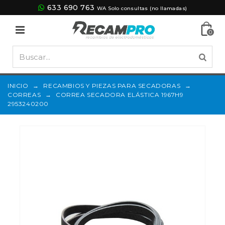
633 690 763
WA Solo consultas (no llamadas)
0
INICIO
→
RECAMBIOS Y PIEZAS PARA SECADORAS
→
CORREAS
→
CORREA SECADORA ELÁSTICA 1967H9
2953240200