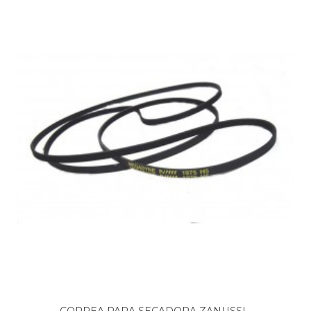
ANSONIC, SA 7
ANSONIC, SA 7C
ANSONIC, SA 7TC
ANSONIC, SA6
ANSONIC, SA6TC
ANSONIC, SA7C
APELL, APS61E
APELL, APS62CS
ARCELIK, 1660 KT
ARCELIK, 1660KT
ARCELIK, 1760 KT
ARCELIK, 2760 KT
ARCELIK, 2760KT
ARCELIK, 2770 KT
ARCELIK, 7182870100 1660KT
ARCELIK, ALHAFEZDV60PL
ARCELIK, AV100
ARCELIK, DC 1160
ARCELIK, DC1160
ARCELIK, DC1170
ARCELIK, DCU1560X
ARCELIK, DCU2560X
CORREA PARA SECADORA ZANUSSI...