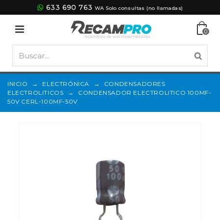
633 690 763
WA Solo consultas (no llamadas)
0
INICIO
→
ELECTRÓNICA
→
CONDENSADORES
ELECTROLITICOS
→
CONDENSADOR ELECTROLITICO 100MF-
50V CERL-100MF-50V