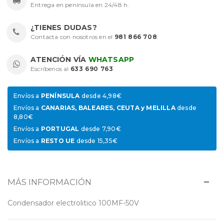
Entrega en península en 24/48 h.
¿TIENES DUDAS?
Contacta con nosotros en el
981 866 708
.
ATENCIÓN VÍA
WHATSAPP
Escríbenos al
633 690 763
.
Envíos a
PENÍNSULA
desde 4,98€
Envíos a
CANARIAS, BALEARES, CEUTA y MELILLA
desde
8,80€
Envíos a
PORTUGAL
desde 7,90€
Envíos a
RESTO UE
desde 15,35€
MÁS INFORMACIÓN
Condensador electrolitico 100MF-50V