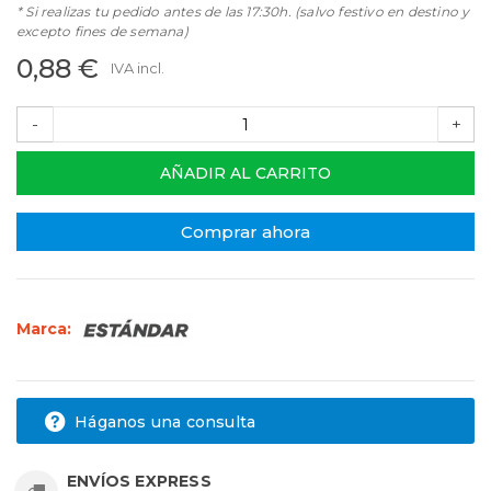
* Si realizas tu pedido antes de las 17:30h. (salvo festivo en destino y
excepto fines de semana)
0,88 €
IVA incl.
-
+
AÑADIR AL CARRITO
Comprar ahora
Marca:
Háganos una consulta
ENVÍOS EXPRESS