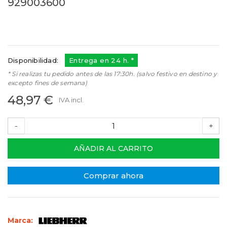
929003600
929003600
Referencias:
9290036
35LI0105
Disponibilidad:
Entrega en 24 h. *
* Si realizas tu pedido antes de las 17:30h. (salvo festivo en destino y
excepto fines de semana)
48,97 €
IVA incl.
-
+
AÑADIR AL CARRITO
Comprar ahora
Marca: