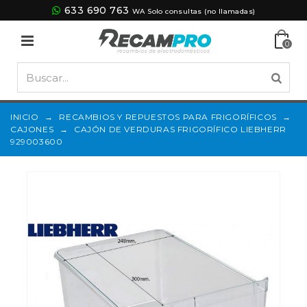
633 690 763
WA Solo consultas (no llamadas)
0
INICIO
→
RECAMBIOS Y REPUESTOS PARA FRIGORÍFICOS
→
CAJONES
→
CAJÓN DE VERDURAS FRIGORÍFICO LIEBHERR
929003600