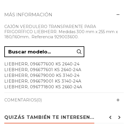
MÁS INFORMACIÓN
CAJÓN VERDULERO TRANSPARENTE PARA
FRIGORÍFICO LIEBHERR. Medidas 300 mm x 255 mm x
180/160mm.. Referencia 929003600.
LIEBHERR, 096677600 KS 2640-24
LIEBHERR, 096677601 KS 2640-24A
LIEBHERR, 096679000 KS 3140-24
LIEBHERR, 096679001 KS 3140-24A
LIEBHERR, 096771800 KS 2660-24A
LIEBHERR, 096788000 KS 2660-24B
LIEBHERR, 096868200 KSV 3660-25
COMENTARIOS(0)
LIEBHERR, 096868201 KSV 3660-25A
LIEBHERR, 096868400 KSV 4260-25
LIEBHERR, 096868401 KSV 4260-25A
QUIZÁS TAMBIÉN TE INTERESEN...
LIEBHERR, 096868402 KSV 4260-25B
LIEBHERR, 096868600 KSV 4220-25