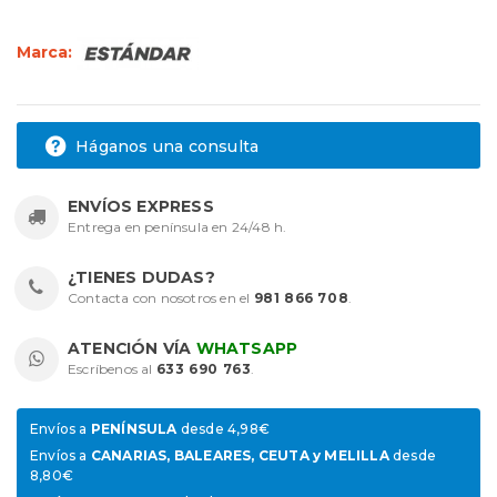
Marca:
Háganos una consulta
ENVÍOS EXPRESS
Entrega en península en 24/48 h.
¿TIENES DUDAS?
Contacta con nosotros en el
981 866 708
.
ATENCIÓN VÍA
WHATSAPP
Escríbenos al
633 690 763
.
Envíos a
PENÍNSULA
desde 4,98€
Envíos a
CANARIAS, BALEARES, CEUTA y MELILLA
desde
8,80€