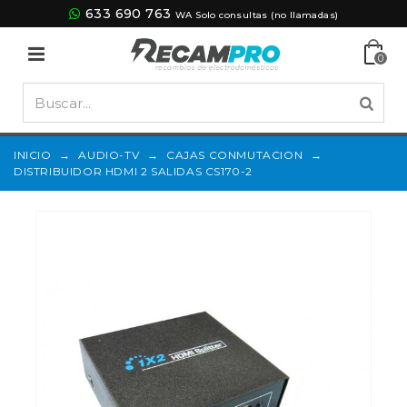
633 690 763
WA Solo consultas (no llamadas)
0
INICIO
→
AUDIO-TV
→
CAJAS CONMUTACION
→
DISTRIBUIDOR HDMI 2 SALIDAS CS170-2