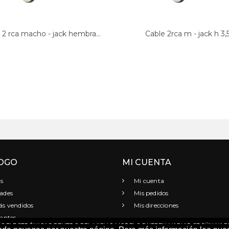
 2 rca macho - jack hembra...
Cable 2rca m - jack h 3,5.
OGO
MI CUENTA
s
Mi cuenta
ades
Mis pedidos
s vendidos
Mis direcciones
antes
ELECTRÓNICAS DENTRO DEL MISMO MODELO PUEDEN VARIAR SEGÚN Nº DE 