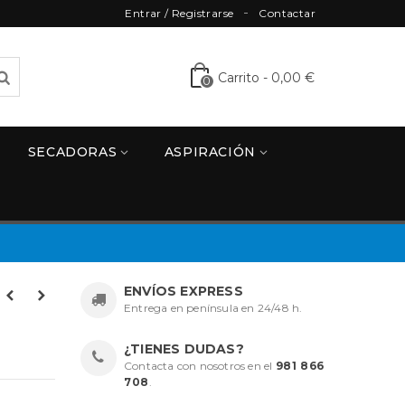
Entrar / Registrarse
Contactar
Carrito
-
0,00 €
0
SECADORAS
ASPIRACIÓN
ENVÍOS EXPRESS
Entrega en península en 24/48 h.
¿TIENES DUDAS?
Contacta con nosotros en el
981 866
708
.