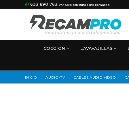
633 690 763
WA Solo consultas (no llamadas)
COCCIÓN
LAVAVAJILLAS
INICIO
→
AUDIO-TV
→
CABLES AUDIO VIDEO
→
C