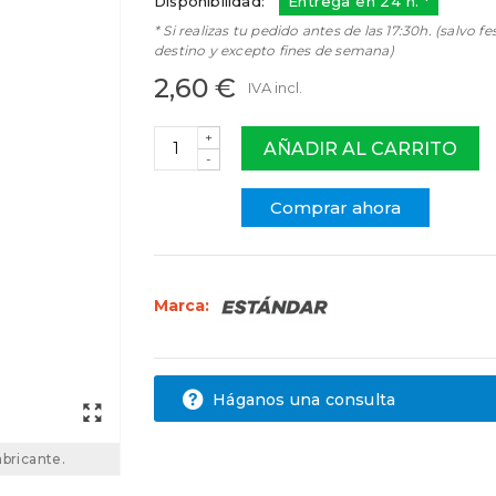
Disponibilidad:
Entrega en 24 h. *
* Si realizas tu pedido antes de las 17:30h. (salvo fe
destino y excepto fines de semana)
2,60 €
IVA incl.
+
AÑADIR AL CARRITO
-
Comprar ahora
Marca:
Háganos una consulta
abricante.