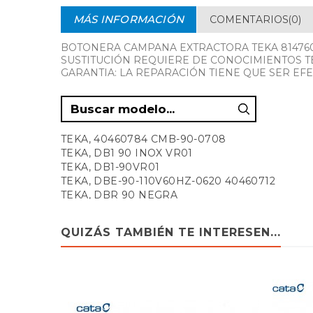
MÁS INFORMACIÓN
COMENTARIOS(0)
BOTONERA CAMPANA EXTRACTORA TEKA 81476
SUSTITUCIÓN REQUIERE DE CONOCIMIENTOS T
GARANTIA: LA REPARACIÓN TIENE QUE SER EFE
TEKA, 40460784 CMB-90-0708
TEKA, DB1 90 INOX VR01
TEKA, DB1-90VR01
TEKA, DBE-90-110V60HZ-0620 40460712
TEKA, DBR 90 NEGRA
TEKA, DI 70 INOX VR.02
TEKA, DI-70-250 (40479002)
QUIZÁS TAMBIÉN TE INTERESEN...
TEKA, DI-90 INOX VR02
TEKA, DI-90 INOX VR02 (MS11112021TK DI90IX)
TEKA, DJ-90 INOXIDABLE
TEKA, DM 60 110V 60HZ VR00 (40476140 DM60
TEKA, DM 60 INOX VR 02
TEKA, DM 60 VR00 (40476000 DM60051)