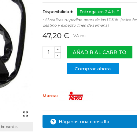
Disponibilidad:
Entrega en 24 h. *
* Si realizas tu pedido antes de las 17:30h. (salvo fe
destino y excepto fines de semana)
47,20 €
IVA incl.
+
AÑADIR AL CARRITO
-
Comprar ahora
Marca:
Háganos una consulta
abricante.