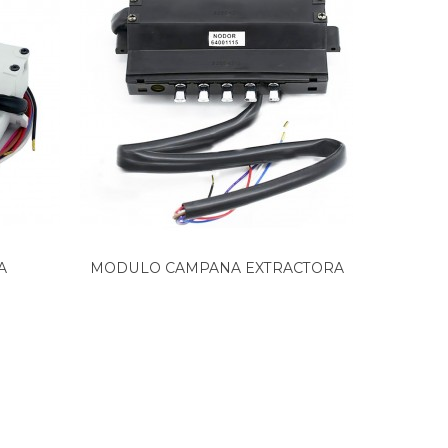
A
MODULO CAMPANA EXTRACTORA
CAJ
NODOR...