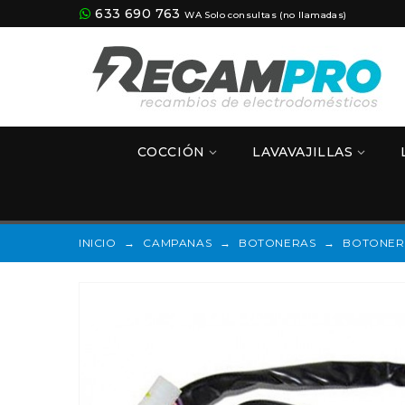
633 690 763
WA Solo consultas (no llamadas)
COCCIÓN
LAVAVAJILLAS
INICIO
→
CAMPANAS
→
BOTONERAS
→
BOTONERA