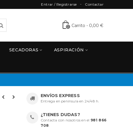
Entrar / Registrarse
Contactar
Carrito
-
0,00 €
0
SECADORAS
ASPIRACIÓN
ENVÍOS EXPRESS
Entrega en península en 24/48 h.
¿TIENES DUDAS?
Contacta con nosotros en el
981 866
708
.