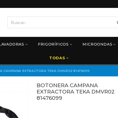
LAVADORAS
FRIGORÍFICOS
MICROONDAS
TODAS
 CAMPANA EXTRACTORA TEKA DMVR02 81476099
BOTONERA CAMPANA
EXTRACTORA TEKA DMVR02
81476099
81476099
Referencias:
68TK0615
81476099