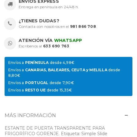
ENVÍOS EXPRESS
Entrega en península en 24/48 h.
¿TIENES DUDAS?
Contacta con nosotros en el
981 866 708
.
ATENCIÓN VÍA
WHATSAPP
Escríbenos al
633 690 763
.
Envíos a
PENÍNSULA
desde 4,98€
Envíos a
CANARIAS, BALEARES, CEUTA y MELILLA
desde
8,80€
Envíos a
PORTUGAL
desde 7,90€
Envíos a
RESTO UE
desde 15,35€
MÁS INFORMACIÓN
ESTANTE DE PUERTA TRANSPARENTE PARA
FRIGORÍFICO GORENJE. Etiqueta: Simple Slide