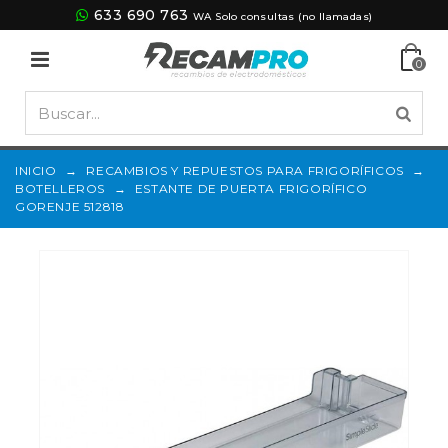
633 690 763
WA Solo consultas (no llamadas)
0
INICIO
→
RECAMBIOS Y REPUESTOS PARA FRIGORÍFICOS
→
BOTELLEROS
→
ESTANTE DE PUERTA FRIGORÍFICO
GORENJE 512818