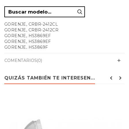
GORENJE, CRBR-2412CL
GORENJE, CRBR-2412CR
GORENJE, HS3869EF
GORENJE, HS3869EF
GORENJE, HS3869F
GORENJE, HTS2769F
GORENJE, HTS2769F
COMENTARIOS(0)
GORENJE, HZF3369A
GORENJE, HZF3369A
GORENJE, HZF3369C
QUIZÁS TAMBIÉN TE INTERESEN...
GORENJE, HZF3369E
GORENJE, HZF3369G
GORENJE, HZF3369H
GORENJE, HZF3369I
GORENJE, HZF3769A
GORENJE, HZF3769C
GORENJE, HZF3769E
GORENJE, HZS3369
GORENJE, HZS3369