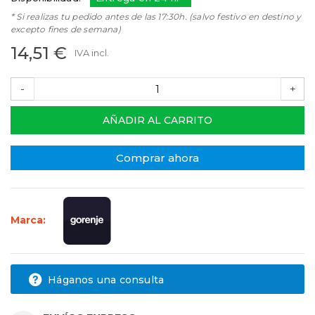
* Si realizas tu pedido antes de las 17:30h. (salvo festivo en destino y
excepto fines de semana)
14,51 €
IVA incl.
-
+
AÑADIR AL CARRITO
Comprar ahora
Marca:
Háganos una consulta