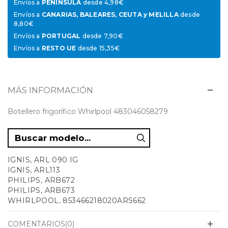
Envíos a
PENÍNSULA
desde 4,98€
Envíos a
CANARIAS, BALEARES, CEUTA y MELILLA
desde
8,80€
Envíos a
PORTUGAL
desde 7,90€
Envíos a
RESTO UE
desde 15,35€
MÁS INFORMACIÓN
Botellero frigorífico Whirlpool 483046058279
IGNIS, ARL 090 IG
IGNIS, ARL113
PHILIPS, ARB672
PHILIPS, ARB673
WHIRLPOOL, 853466218020ARS662
WHIRLPOOL, ARG658PH
WHIRLPOOL, ARG697
COMENTARIOS(0)