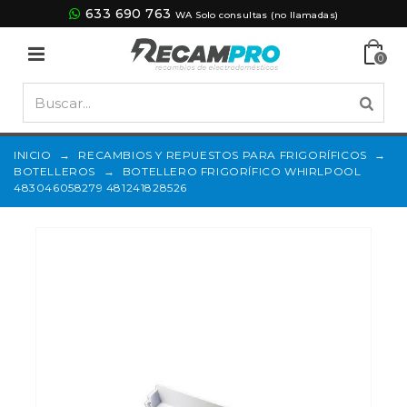
633 690 763
WA Solo consultas (no llamadas)
0
INICIO
→
RECAMBIOS Y REPUESTOS PARA FRIGORÍFICOS
→
BOTELLEROS
→
BOTELLERO FRIGORÍFICO WHIRLPOOL
483046058279 481241828526